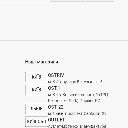
Наші магазини
OSTRIV
КИЇВ
м. Київ, вулиця Ентузіастів, 5
OST.1
КИЇВ
м. Київ, Кільцева дорога, 1 (ТРЦ
Respublika Park) Паркінг Р7
OST 22
ЛЬВІВ
м. Львів, проспект Свободи, 22
OUTLET
КИЇВ ОБЛ
Аутлет-містечко “Мануфактура”,