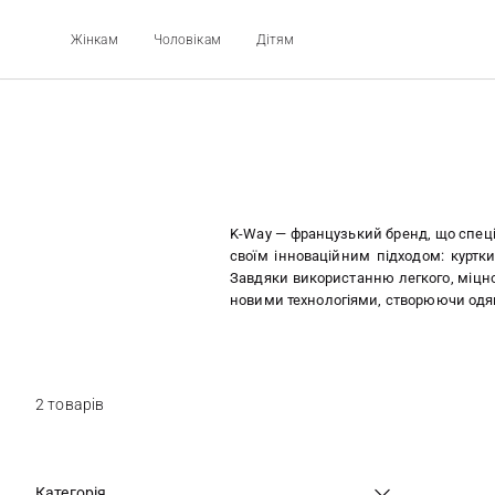
Жінкам
Чоловікам
Дітям
K-Way — французький бренд, що спеціа
своїм інноваційним підходом: куртк
Завдяки використанню легкого, міцно
новими технологіями, створюючи одя
2 товарів
Категорія