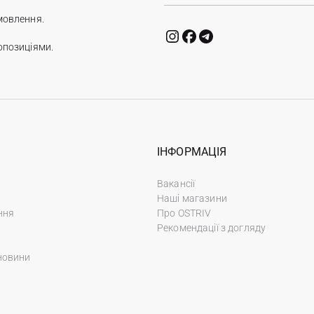
мовлення.
опозиціями.
ІНФОРМАЦІЯ
Вакансії
Наші магазини
ння
Про OSTRIV
Рекомендації з догляду
новини