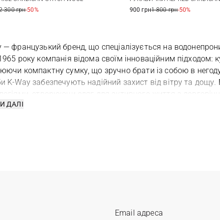
2 300 грн
-50%
900 грн
1 800 грн
-50%
 — французький бренд, що спеціалізується на водонепроник
1965 року компанія відома своїм інноваційним підходом: 
юючи компактну сумку, що зручно брати із собою в негоду
и K-Way забезпечують надійний захист від вітру та дощу.
логіями, створюючи одяг для активного життя з довгові
И ДАЛІ