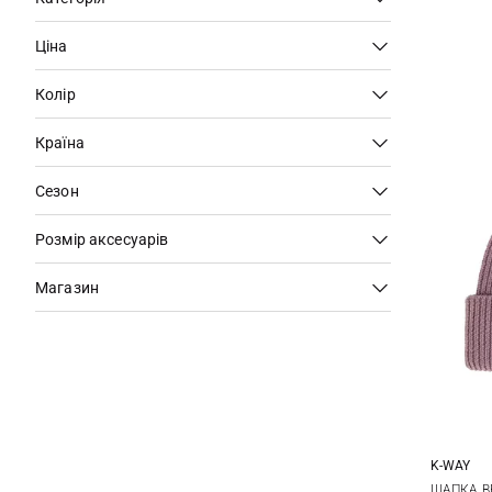
Ціна
Колір
Країна
Сезон
Розмір аксесуарів
Магазин
K-WAY
04
ШАПКА B