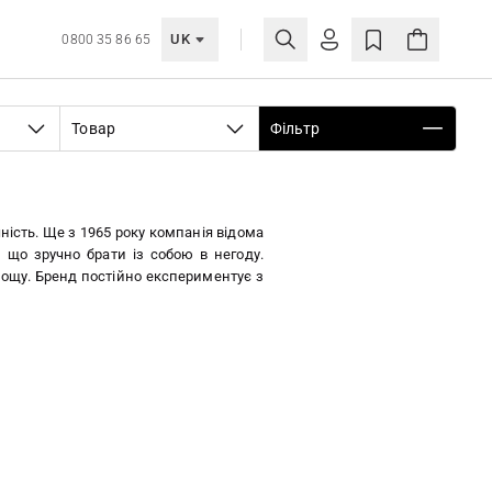
UK
0800 35 86 65
МОЯ ОБЛІКІВКА
Товар
Фільтр
УВІЙТИ
Ще не зареєстровані?
СТВОРИТИ ОБЛІКІВКУ
ність. Ще з 1965 року компанія відома
 що зручно брати із собою в негоду.
дощу. Бренд постійно експериментує з