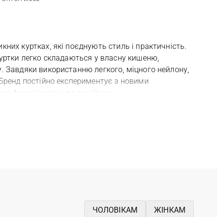
них куртках, які поєднують стиль і практичність.
куртки легко складаються у власну кишеню,
. Завдяки використанню легкого, міцного нейлону,
 Бренд постійно експериментує з новими
чним функціональним дизайном.
ЧОЛОВІКАМ
ЖІНКАМ