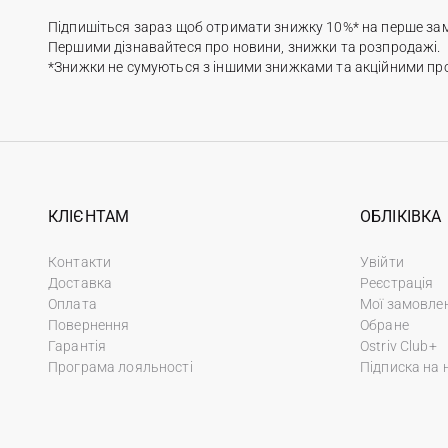
Підпишіться зараз щоб отримати знижку 10%* на перше за
Першими дізнавайтеся про новини, знижки та розпродажі.
*Знижки не сумуються з іншими знижками та акційними пр
КЛІЄНТАМ
ОБЛІКІВКА
Контакти
Увійти
Доставка
Реєстрація
Оплата
Мої замовле
Повернення
Обране
Гарантія
Ostriv Club+
Програма лояльності
Підписка на 