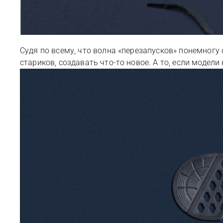
Судя по всему, что волна «перезапусков» понемног
стариков, создавать что-то новое. А то, если модели