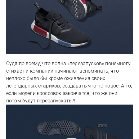
Судя по всему, что волна «перезапусков» понемногу
стихает и компании начинают вспоминать, что
неплохо было бы кроме оживления своих
легендарных стариков, создавать что-то новое. А то,
если модели кроссовок закончатся, что же они
потом будут перезапускать?!