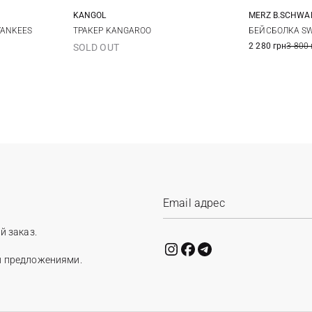
KANGOL
MERZ B.SCHW
One size
YANKEES
ТРАКЕР KANGAROO
БЕЙСБОЛКА SW
2 280 грн
3 800 
SOLD OUT
й заказ.
и предложениями.