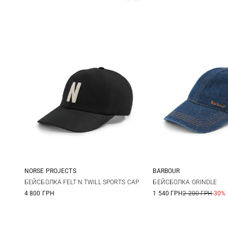
NORSE PROJECTS
BARBOUR
One size
One size
БЕЙСБОЛКА FELT N TWILL SPORTS CAP
БЕЙСБОЛКА GRINDLE
4 800 ГРН
1 540 ГРН
2 200 ГРН
-30%