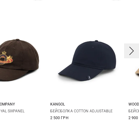
COMPANY
KANGOL
WOOD
One size
One size
YAL SIXPANEL
БЕЙСБОЛКА COTTON ADJUSTABLE
БЕЙС
2 500 ГРН
2 900