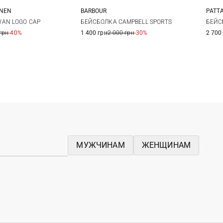
ANEN
BARBOUR
PATT
One size
One size
AN LOGO CAP
БЕЙСБОЛКА CAMPBELL SPORTS
БЕЙСБ
грн
-40%
1 400 грн
2 000 грн
-30%
2 700
МУЖЧИНАМ
ЖЕНЩИНАМ