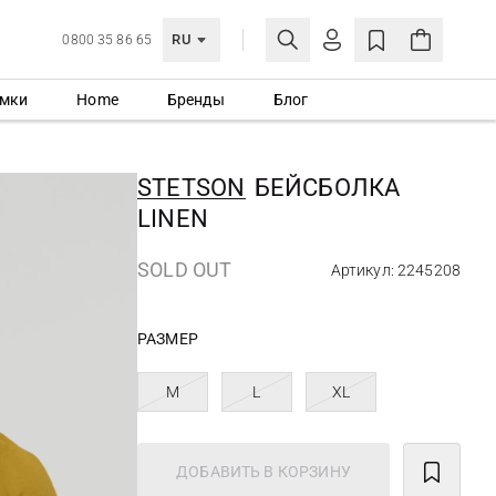
RU
0800 35 86 65
мки
Home
Бренды
Блог
ЛИЧНЫЙ КАБИНЕТ
ВОЙТИ
STETSON
БЕЙСБОЛКА
Еще не зарегистрированы?
LINEN
СОЗДАТЬ УЧЕТНУЮ ЗАПИСЬ
SOLD OUT
Артикул: 2245208
РАЗМЕР
M
L
XL
ДОБАВИТЬ В КОРЗИНУ