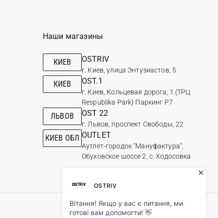
Наши магазины
OSTRIV
КИЕВ
г. Киев, улица Энтузиастов, 5
OST.1
КИЕВ
г. Киев, Кольцевая дорога, 1 (ТРЦ
Respublika Park) Паркинг Р7
OST 22
ЛЬВОВ
г. Львов, проспект Свободы, 22
OUTLET
КИЕВ ОБЛ
Аутлет-городок "Мануфактура",
Обуховское шоссе 2, с. Ходосовка