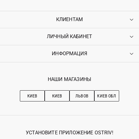
КЛИЕНТАМ
ЛИЧНЫЙ КАБИНЕТ
Контакты
Доставка
Оплата
ИНФОРМАЦИЯ
Войти
Возврат
Регистрация
Гарантия
Мои заказы
Программа лояльности
Вакансии
Избранное
Наши магазини
НАШИ МАГАЗИНЫ
Ostriv Club+
Про OSTRIV
Подписка на новости
Рекомендации по уходу
КИЕВ
КИЕВ
ЛЬВОВ
КИЕВ ОБЛ
УСТАНОВИТЕ ПРИЛОЖЕНИЕ OSTRIV!