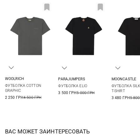
WOOLRICH
PARAJUMPERS
MOONCASTLE
M
L
XL
XXL
S
M
L
XL
M
L
ФУТБОЛКА COTTON
ФУТБОЛКА ELIO
ФУТБОЛКА SIL
XXL
GRAPHIC
T-SHIRT
3 500 ГРН
5 000 ГРН
2 250 ГРН
4 500 ГРН
3 480 ГРН
5 800
ВАС МОЖЕТ ЗАИНТЕРЕСОВАТЬ