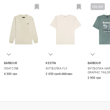
BARBOUR
KESTIN
BARBOUR
36
38
40
42
M
L
XL
XXL
S
M
ЛОНГСЛІВ
ФУТБОЛКА FLY
ФУТБОЛКА HAR
44
XXL
3XL
GRAPHIC TAILO
4 300 грн
2 650 грн
5 300 грн
2 900 грн