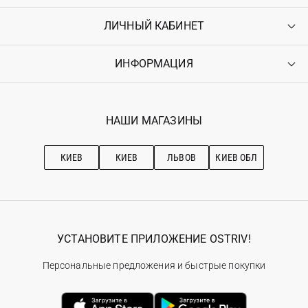
ЛИЧНЫЙ КАБИНЕТ
Контакты
Доставка
Оплата
ИНФОРМАЦИЯ
Войти
Возврат
Регистрация
Гарантия
Мои заказы
Программа лояльности
Вакансии
Избранное
Наши магазини
НАШИ МАГАЗИНЫ
Ostriv Club+
Про OSTRIV
Подписка на новости
Рекомендации по уходу
КИЕВ
КИЕВ
ЛЬВОВ
КИЕВ ОБЛ
УСТАНОВИТЕ ПРИЛОЖЕНИЕ OSTRIV!
Персональные предложения и быстрые покупки