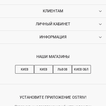
КЛИЕНТАМ
ЛИЧНЫЙ КАБИНЕТ
Контакты
Доставка
Оплата
ИНФОРМАЦИЯ
Войти
Возврат
Регистрация
Гарантия
Мои заказы
Программа лояльности
Вакансии
Избранное
Наши магазини
НАШИ МАГАЗИНЫ
Ostriv Club+
Про OSTRIV
Подписка на новости
Рекомендации по уходу
КИЕВ
КИЕВ
ЛЬВОВ
КИЕВ ОБЛ
УСТАНОВИТЕ ПРИЛОЖЕНИЕ OSTRIV!