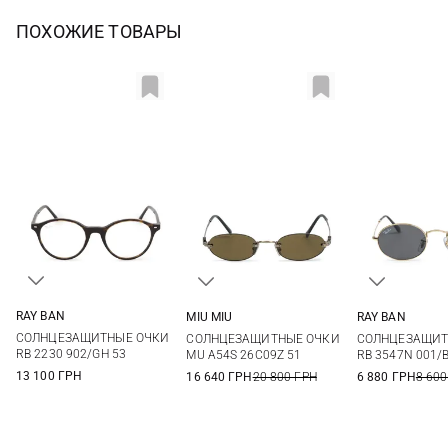
ПОХОЖИЕ ТОВАРЫ
RAY BAN
MIU MIU
RAY BAN
One size
One size
One si
СОЛНЦЕЗАЩИТНЫЕ ОЧКИ
СОЛНЦЕЗАЩИТНЫЕ ОЧКИ
СОЛНЦЕЗАЩИТ
RB 2230 902/GH 53
MU A54S 26C09Z 51
RB 3547N 001/B
13 100 ГРН
16 640 ГРН
20 800 ГРН
6 880 ГРН
8 600