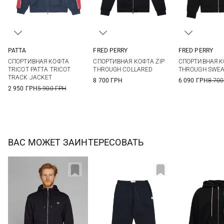
PATTA
FRED PERRY
FRED PERRY
S
M
L
XL
M
L
XL
S
M
СПОРТИВНАЯ КОФТА
СПОРТИВНАЯ КОФТА ZIP
СПОРТИВНАЯ К
XXL
XXL
L
TRICOT PATTA TRICOT
THROUGH COLLARED
THROUGH SWEA
TRACK JACKET
8 700 ГРН
6 090 ГРН
8 700
2 950 ГРН
5 900 ГРН
ВАС МОЖЕТ ЗАИНТЕРЕСОВАТЬ