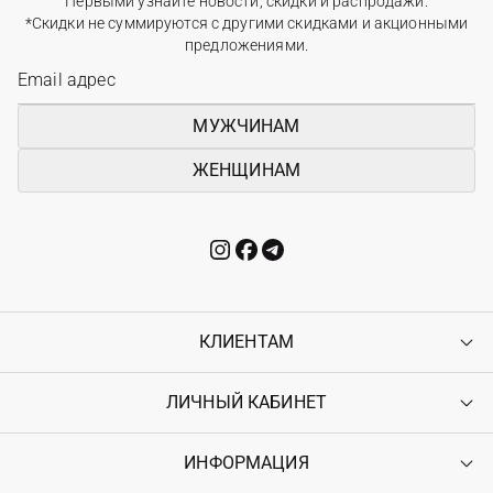
Первыми узнайте новости, скидки и распродажи.
*Скидки не суммируются с другими скидками и акционными
предложениями.
МУЖЧИНАМ
ЖЕНЩИНАМ
КЛИЕНТАМ
ЛИЧНЫЙ КАБИНЕТ
Контакты
Доставка
Оплата
ИНФОРМАЦИЯ
Войти
Возврат
Регистрация