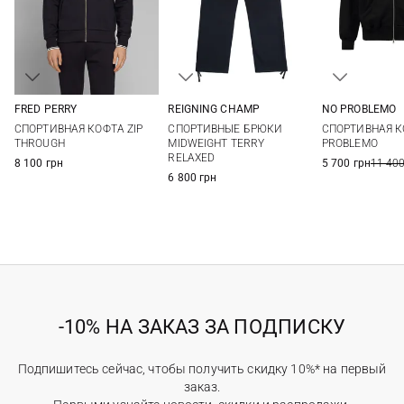
FRED PERRY
REIGNING CHAMP
NO PROBLEMO
S
M
L
XL
S
M
L
XL
M
L
CПОРТИВНАЯ КОФТА ZIP
СПОРТИВНЫЕ БРЮКИ
СПОРТИВНАЯ К
XXL
XXL
THROUGH
MIDWEIGHT TERRY
PROBLEMO
RELAXED
8 100 грн
5 700 грн
11 400
6 800 грн
-10% НА ЗАКАЗ ЗА ПОДПИСКУ
Подпишитесь сейчас, чтобы получить скидку 10%* на первый
заказ.