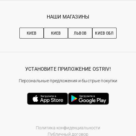
Гарантия
Мои заказы
Программа лояльности
Вакансии
Избранное
Наши магазини
НАШИ МАГАЗИНЫ
Ostriv Club+
Про OSTRIV
Подписка на новости
Рекомендации по уходу
КИЕВ
КИЕВ
ЛЬВОВ
КИЕВ ОБЛ
УСТАНОВИТЕ ПРИЛОЖЕНИЕ OSTRIV!
Персональные предложения и быстрые покупки
Политика конфиденциальности
Публичный договор