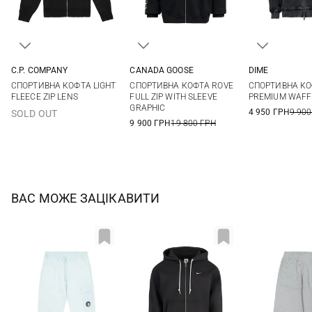
C.P. COMPANY
CANADA GOOSE
DIME
M
L
XL
XXL
S
M
L
XL
S
M
СПОРТИВНА КОФТА LIGHT
СПОРТИВНА КОФТА ROVE
СПОРТИВНА К
3XL
XXL
FLEECE ZIP LENS
FULL ZIP WITH SLEEVE
PREMIUM WAFF
GRAPHIC
4 950 ГРН
9 900
SOLD OUT
9 900 ГРН
19 800 ГРН
ВАС МОЖЕ ЗАЦІКАВИТИ