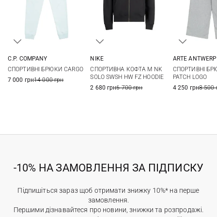
C.P. COMPANY
NIKE
ARTE ANTWERP
XS
S
M
L
S
M
L
XL
XS
S
СПОРТИВНІ БРЮКИ CARGO
СПОРТИВНА КОФТА M NK
СПОРТИВНІ БР
XL
XXL
XXL
3XL
SOLO SWSH HW FZ HOODIE
PATCH LOGO
7 000 грн
14 000 грн
2 680 грн
6 700 грн
4 250 грн
8 500 
-10% НА ЗАМОВЛЕННЯ ЗА ПІДПИСКУ
Підпишіться зараз щоб отримати знижку 10%* на перше
замовлення.
Першими дізнавайтеся про новини, знижки та розпродажі.