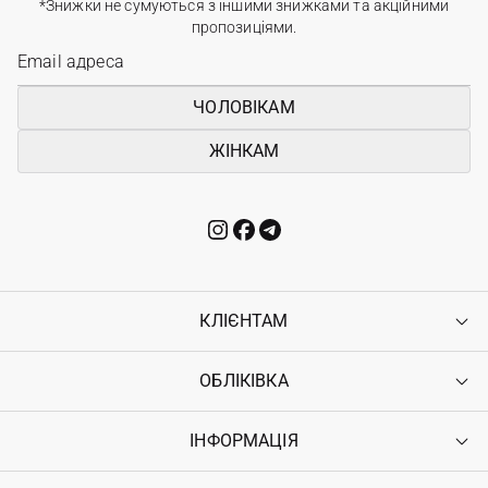
*Знижки не сумуються з іншими знижками та акційними
пропозиціями.
ЧОЛОВІКАМ
ЖІНКАМ
КЛІЄНТАМ
ОБЛІКІВКА
Контакти
Доставка
Оплата
ІНФОРМАЦІЯ
Увійти
Повернення
Реєстрація
Гарантія
Мої замовлення