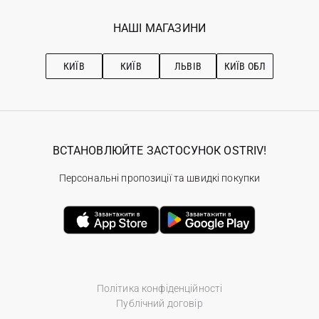
Програма лояльності
Вакансії
Обране
Наші магазини
НАШІ МАГАЗИНИ
Ostriv Club+
Про OSTRIV
Підписка на новини
Рекомендації з догляду
КИЇВ
КИЇВ
ЛЬВІВ
КИЇВ ОБЛ
ВСТАНОВЛЮЙТЕ ЗАСТОСУНОК OSTRIV!
Персональні пропозиції та швидкі покупки
Політика конфіденційності
Публічний договір