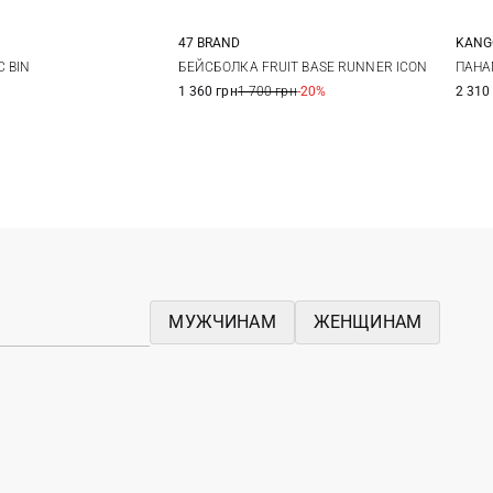
47 BRAND
KANG
M
L
One size
S
 BIN
БЕЙСБОЛКА FRUIT BASE RUNNER ICON
ПАНА
1 360 грн
1 700 грн
-20%
2 310
МУЖЧИНАМ
ЖЕНЩИНАМ