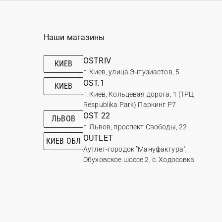
Наши магазины
OSTRIV
КИЕВ
г. Киев, улица Энтузиастов, 5
OST.1
КИЕВ
г. Киев, Кольцевая дорога, 1 (ТРЦ
Respublika Park) Паркинг Р7
OST 22
ЛЬВОВ
г. Львов, проспект Свободы, 22
OUTLET
КИЕВ ОБЛ
Аутлет-городок "Мануфактура",
Обуховское шоссе 2, с. Ходосовка