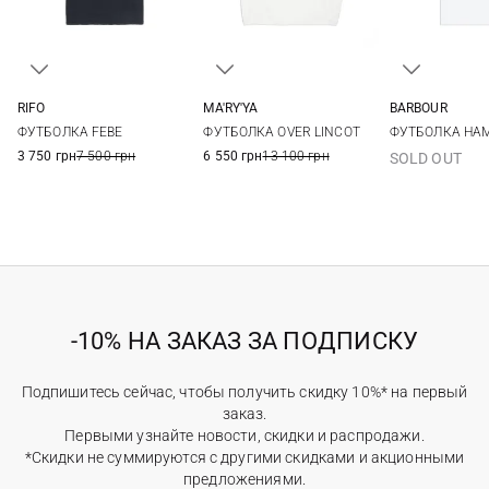
RIFO
MA'RY'YA
BARBOUR
XS
S
M
L
XS
S
M
L
8
10
ФУТБОЛКА FEBE
ФУТБОЛКА OVER LINCOT
ФУТБОЛКА HA
XL
3 750 грн
7 500 грн
6 550 грн
13 100 грн
SOLD OUT
-10% НА ЗАКАЗ ЗА ПОДПИСКУ
Подпишитесь сейчас, чтобы получить скидку 10%* на первый
заказ.
Первыми узнайте новости, скидки и распродажи.
*Скидки не суммируются с другими скидками и акционными
предложениями.