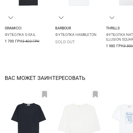
GRAMICCI
BARBOUR
THRILLS
S
M
L
XL
8
10
12
14
4
6
ФУТБОЛКА G-SAIL
ФУТБОЛКА HAMBLETON
ФУТБОЛКА NAT
ILLUSION SQUA
1 700 ГРН
3 400 ГРН
SOLD OUT
1 980 ГРН
3 300
ВАС МОЖЕТ ЗАИНТЕРЕСОВАТЬ