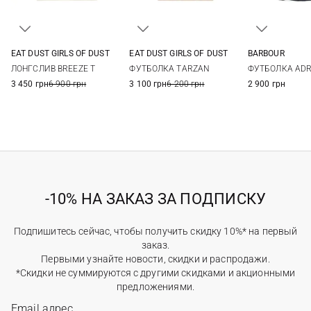
EAT DUST GIRLS OF DUST
EAT DUST GIRLS OF DUST
BARBOUR
XXS
XS
S
M
XXS
XS
S
M
8
10
ЛОНГСЛИВ BREEZE T
ФУТБОЛКА TARZAN
ФУТБОЛКА ADR
3 450 грн
6 900 грн
3 100 грн
6 200 грн
2 900 грн
-10% НА ЗАКАЗ ЗА ПОДПИСКУ
Подпишитесь сейчас, чтобы получить скидку 10%* на первый
заказ.
Первыми узнайте новости, скидки и распродажи.
*Скидки не суммируются с другими скидками и акционными
предложениями.