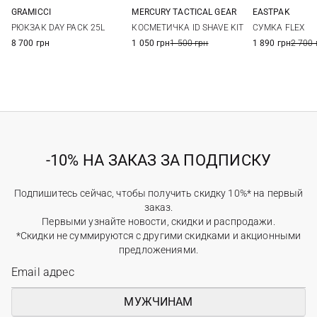
GRAMICCI
MERCURY TACTICAL GEAR
EASTPAK
One Size
One Size
One Si
РЮКЗАК DAY PACK 25L
КОСМЕТИЧКА ID SHAVE KIT
СУМКА FLEX
8 700 грн
1 050 грн
1 500 грн
1 890 грн
2 700 
-10% НА ЗАКАЗ ЗА ПОДПИСКУ
Подпишитесь сейчас, чтобы получить скидку 10%* на первый
заказ.
Первыми узнайте новости, скидки и распродажи.
*Скидки не суммируются с другими скидками и акционными
предложениями.
МУЖЧИНАМ