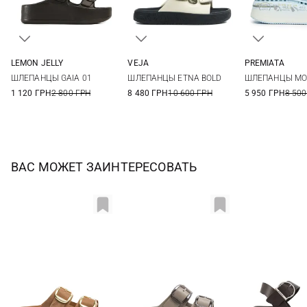
LEMON JELLY
VEJA
PREMIATA
36
37
38
39
36
37
38
39
36
37
ШЛЕПАНЦЫ GAIA 01
ШЛЕПАНЦЫ ETNA BOLD
ШЛЕПАНЦЫ MO
40
41
40
41
40
41
1 120 ГРН
2 800 ГРН
8 480 ГРН
10 600 ГРН
5 950 ГРН
8 500
ВАС МОЖЕТ ЗАИНТЕРЕСОВАТЬ