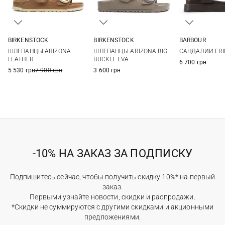
BIRKENSTOCK
BIRKENSTOCK
BARBOUR
36
37
38
39
35
36
37
38
3 UK
4 UK
ШЛЕПАНЦЫ ARIZONA
ШЛЕПАНЦЫ ARIZONA BIG
САНДАЛИИ ERI
40
41
39
40
41
42
7 UK
8 UK
LEATHER
BUCKLE EVA
6 700 грн
5 530 грн
7 900 грн
3 600 грн
-10% НА ЗАКАЗ ЗА ПОДПИСКУ
Подпишитесь сейчас, чтобы получить скидку 10%* на первый
заказ.
Первыми узнайте новости, скидки и распродажи.
*Скидки не суммируются с другими скидками и акционными
предложениями.