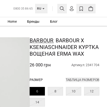
RU
0800 35 86 65
Home
Бренды
Блог
ЛИЧНЫЙ КАБИНЕТ
ВОЙТИ
BARBOUR
BARBOUR X
Еще не зарегистрированы?
KSENIASCHNAIDER КУРТКА
СОЗДАТЬ УЧЕТНУЮ ЗАПИСЬ
ВОЩЕНАЯ ERMA WAX
26 000 грн
Артикул: 2341704
РАЗМЕР
ТАБЛИЦА РАЗМЕРОВ
6
8
10
12
14