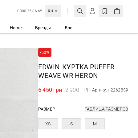
RU
0800 35 86 65
Home
Бренды
Блог
ЛИЧНЫЙ КАБИНЕТ
ВОЙТИ
-50%
Еще не зарегистрированы?
СОЗДАТЬ УЧЕТНУЮ ЗАПИСЬ
EDWIN
КУРТКА PUFFER
WEAVE WR HERON
6 450 грн
12 900 ГРН
Артикул: 2262859
РАЗМЕР
ТАБЛИЦА РАЗМЕРОВ
XS
S
M