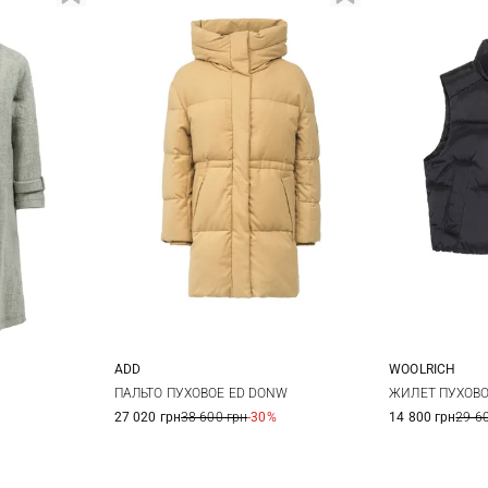
ADD
WOOLRICH
40
42
XS
42
ПАЛЬТО ПУХОВОЕ ED DONW
ЖИЛЕТ ПУХОВО
27 020 грн
38 600 грн
-30%
14 800 грн
29 6