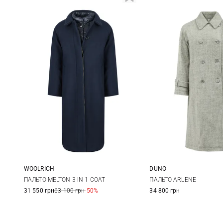
WOOLRICH
DUNO
XS
S
M
38
40
ПАЛЬТО MELTON 3 IN 1 COAT
ПАЛЬТО ARLENE
31 550 грн
63 100 грн
-50%
34 800 грн