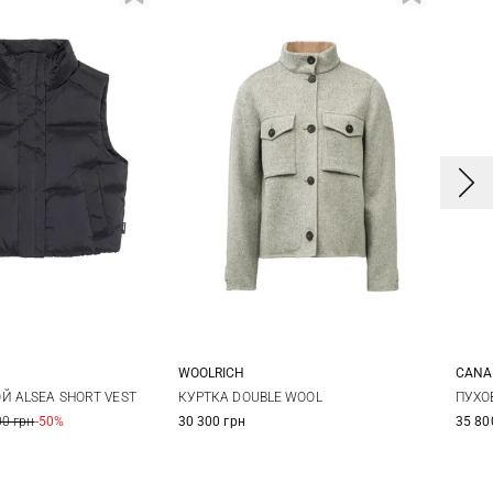
WOOLRICH
CANA
S
M
L
S
M
L
XL
X
Й ALSEA SHORT VEST
КУРТКА DOUBLE WOOL
ПУХО
00 грн
-50%
30 300 грн
35 80
X