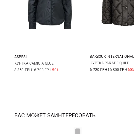
BARBOUR INTERNATIONAL
ASPESI
10
12
XS
S
M
КУРТКА PARADE QUILT
КУРТКА CAMICIA GLUE
6 720 ГРН
16 800 ГРН
-60
8 350 ГРН
16 700 ГРН
-50%
18
ВАС МОЖЕТ ЗАИНТЕРЕСОВАТЬ