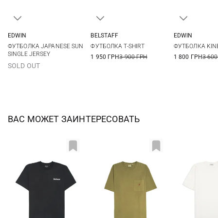
EDWIN
BELSTAFF
EDWIN
S
M
L
XL
S
M
L
XL
M
L
ФУТБОЛКА JAPANESE SUN
ФУТБОЛКА T-SHIRT
ФУТБОЛКА KINBA
XXL
XXL
3XL
SINGLE JERSEY
1 950 ГРН
3 900 ГРН
1 800 ГРН
3 600
SOLD OUT
ВАС МОЖЕТ ЗАИНТЕРЕСОВАТЬ