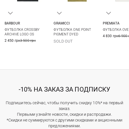
BARBOUR
GRAMICCI
PREMIATA
36
38
40
42
S
M
L
XL
M
L
ФУТБОЛКА CROSSBY
ФУТБОЛКА ONE POINT
ФУТБОЛКА OVE
44
ARCHIVE LOGO OS
PIGMENT DYED
4 830 грн
6 900 
2 450 грн
3 500 грн
SOLD OUT
-10% НА ЗАКАЗ ЗА ПОДПИСКУ
Подпишитесь сейчас, чтобы получить скидку 10%* на первый
заказ.
Первыми узнайте новости, скидки и распродажи.
*Скидки не суммируются с другими скидками и акционными
предложениями.