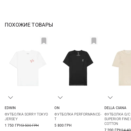
ПОХОЖИЕ ТОВАРЫ
EDWIN
ON
DELLA CIANA
S
M
L
XL
S
48
50
ФУТБОЛКА SORRY TOKYO
ФУТБОЛКА PERFORMANCE-
ФУТБОЛКА G/C
XXL
56
58
JERSEY
T
SUPERIOR FINE
COTTON
1 750 ГРН
3 500 ГРН
5 800 ГРН
7 200 ГРН
14 40