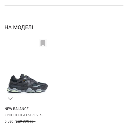
НА МОДЕЛІ
NEW BALANCE
8,5 US
9 US
9,5 US
10 US
КРОССОВКИ U90602P8
10,5 US
11 US
11,5 US
5 580 грн
9 300 грн