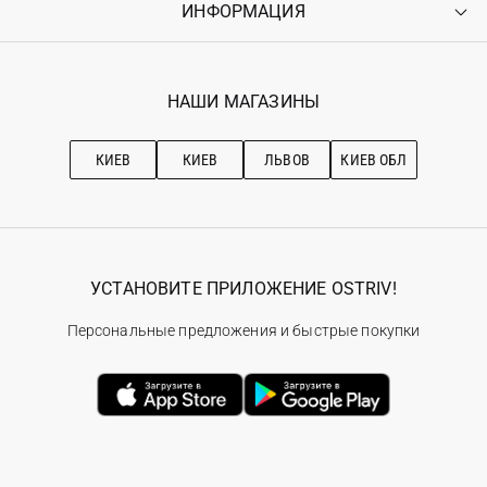
ИНФОРМАЦИЯ
Войти
Возврат
Регистрация
Гарантия
Мои заказы
Программа лояльности
Вакансии
Избранное
Наши магазини
НАШИ МАГАЗИНЫ
Ostriv Club+
Про OSTRIV
Подписка на новости
Рекомендации по уходу
КИЕВ
КИЕВ
ЛЬВОВ
КИЕВ ОБЛ
УСТАНОВИТЕ ПРИЛОЖЕНИЕ OSTRIV!
Персональные предложения и быстрые покупки