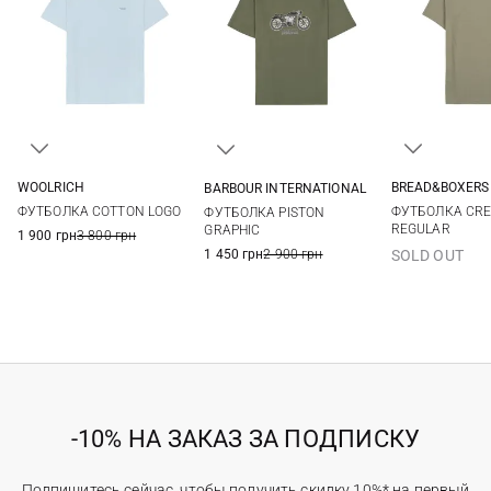
WOOLRICH
BREAD&BOXERS
BARBOUR INTERNATIONAL
M
L
XL
XXL
M
M
L
XL
XXL
ФУТБОЛКА COTTON LOGO
ФУТБОЛКА CR
ФУТБОЛКА PISTON
REGULAR
GRAPHIC
1 900 грн
3 800 грн
1 450 грн
2 900 грн
SOLD OUT
-10% НА ЗАКАЗ ЗА ПОДПИСКУ
Подпишитесь сейчас, чтобы получить скидку 10%* на первый