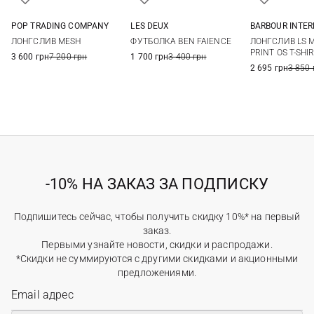
POP TRADING COMPANY
LES DEUX
BARBOUR INTE
S
M
L
XL
M
L
XL
XXL
S
M
ЛОНГСЛИВ MESH
ФУТБОЛКА BEN FAIENCE
ЛОНГСЛИВ LS 
XXL
PRINT OS T-SHI
3 600 грн
7 200 грн
1 700 грн
3 400 грн
2 695 грн
3 850 
-10% НА ЗАКАЗ ЗА ПОДПИСКУ
Подпишитесь сейчас, чтобы получить скидку 10%* на первый
заказ.
Первыми узнайте новости, скидки и распродажи.
*Скидки не суммируются с другими скидками и акционными
предложениями.