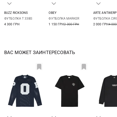
BUZZ RICKSONS
OBEY
ARTE ANTWERP
M
L
XL
XXL
M
L
XL
S
M
ФУТБОЛКА T 33BS
ФУТБОЛКА MARKER
ФУТБОЛКА CIR
4 300 ГРН
1 150 ГРН
2 300 ГРН
2 000 ГРН
4 000
ВАС МОЖЕТ ЗАИНТЕРЕСОВАТЬ