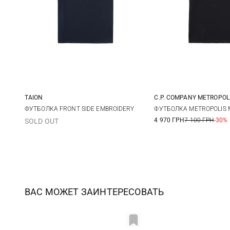
TAION
C.P. COMPANY METROPOL
M
L
XL
XXL
S
M
ФУТБОЛКА FRONT SIDE EMBROIDERY
ФУТБОЛКА METROPOLIS 
4 970 ГРН
7 100 ГРН
-30%
SOLD OUT
ВАС МОЖЕТ ЗАИНТЕРЕСОВАТЬ