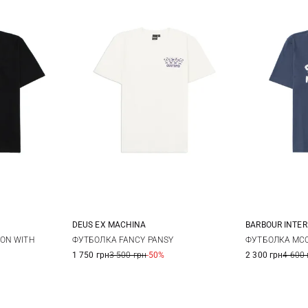
DEUS EX MACHINА
BARBOUR INTE
3
4
M
L
XL
S
ON WITH
ФУТБОЛКА FANCY PANSY
ФУТБОЛКА MCQ
1 750 грн
3 500 грн
-50%
2 300 грн
4 600 
XXL
3