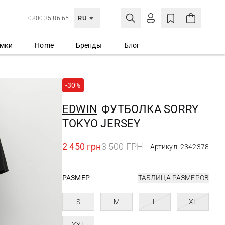
RU
0800 35 86 65
мки
Home
Бренды
Блог
ЛИЧНЫЙ КАБИНЕТ
ВОЙТИ
-30%
Еще не зарегистрированы?
СОЗДАТЬ УЧЕТНУЮ ЗАПИСЬ
EDWIN
ФУТБОЛКА SORRY
TOKYO JERSEY
2 450 грн
3 500 ГРН
Артикул: 2342378
РАЗМЕР
ТАБЛИЦА РАЗМЕРОВ
S
M
L
XL