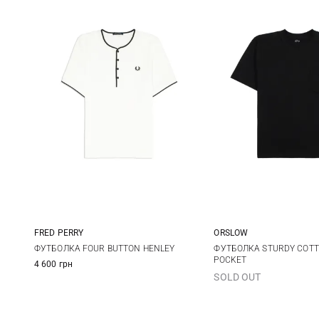
FRED PERRY
ORSLOW
M
L
XL
1
2
ФУТБОЛКА FOUR BUTTON HENLEY
ФУТБОЛКА STURDY COTT
POCKET
4 600 грн
5
SOLD OUT