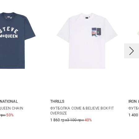
RNATIONAL
THRILLS
IRON 
M
L
XL
S
M
L
XL
UEEN CHAIN
ФУТБОЛКА COME & BELIEVE BOX FIT
ФУТБ
OVERSIZE
грн
-50%
1 400
XL
XXL
1 860 грн
3 100 грн
-40%