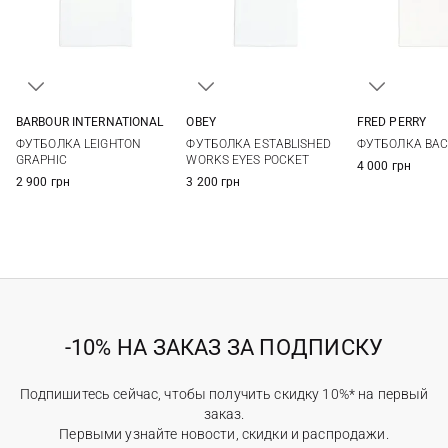
BARBOUR INTERNATIONAL
OBEY
FRED PERRY
S
M
L
XL
S
M
L
XL
S
M
ФУТБОЛКА LEIGHTON
ФУТБОЛКА ESTABLISHED
ФУТБОЛКА BAC
XXL
3XL
XXL
GRAPHIC
WORKS EYES POCKET
4 000 грн
2 900 грн
3 200 грн
-10% НА ЗАКАЗ ЗА ПОДПИСКУ
Подпишитесь сейчас, чтобы получить скидку 10%* на первый
заказ.
Первыми узнайте новости, скидки и распродажи.