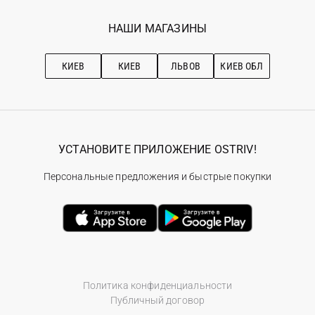
Программа лояльности
Вакансии
Избранное
Наши магазини
НАШИ МАГАЗИНЫ
Ostriv Club+
Про OSTRIV
Подписка на новости
Рекомендации по уходу
КИЕВ
КИЕВ
ЛЬВОВ
КИЕВ ОБЛ
УСТАНОВИТЕ ПРИЛОЖЕНИЕ OSTRIV!
Персональные предложения и быстрые покупки
Политика конфиденциальности
Публичный договор