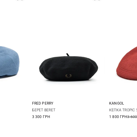
FRED PERRY
KANGOL
XL
One size
L
БЕРЕТ BERET
КЕПКА TROPIC 
3 300 ГРН
1 800 ГРН
3 600