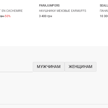
PARAJUMPERS
SEAL
One size
S/M
L/XL
4
 EN CACHEMIRE
НАУШНИКИ МЕХОВЫЕ EARMUFFS
ПАНА
грн
-50%
3 400 грн
10 30
МУЖЧИНАМ
ЖЕНЩИНАМ