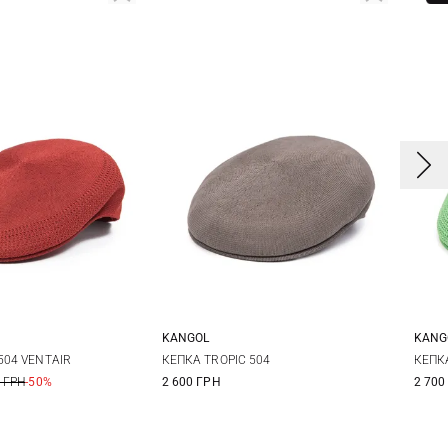
KANGOL
KANG
S
M
L
XL
504 VENTAIR
КЕПКА TROPIC 504
КЕПКА
 ГРН
-50%
2 600 ГРН
2 700