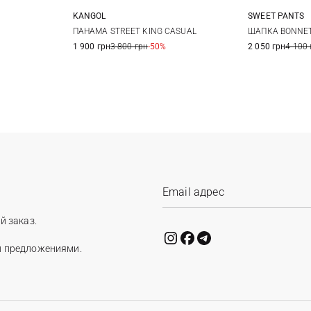
KANGOL
SWEET PANTS
M
L
ПАНАМА STREET KING CASUAL
ШАПКА BONNET
1 900 грн
3 800 грн
-50%
2 050 грн
4 100 
й заказ.
и предложениями.