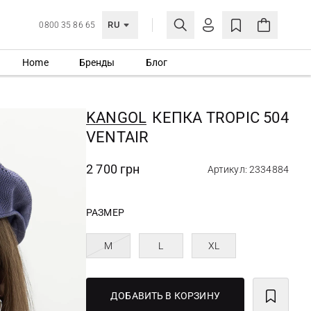
RU
0800 35 86 65
Home
Бренды
Блог
ЛИЧНЫЙ КАБИНЕТ
ВОЙТИ
KANGOL
КЕПКА TROPIC 504
Еще не зарегистрированы?
VENTAIR
СОЗДАТЬ УЧЕТНУЮ ЗАПИСЬ
2 700 грн
Артикул: 2334884
РАЗМЕР
M
L
XL
ДОБАВИТЬ В КОРЗИНУ