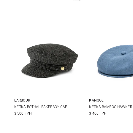
BARBOUR
KANGOL
S
M
L
M
L
КЕПКА BOTHAL BAKERBOY CAP
КЕПКА BAMBOO HAWKER
3 500 ГРН
3 400 ГРН