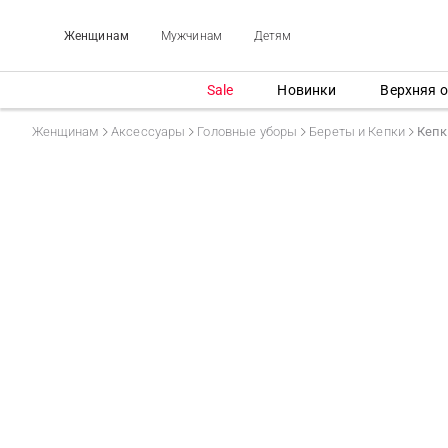
Женщинам
Мужчинам
Детям
Sale
Новинки
Верхняя 
Женщинам
Аксессуары
Головные уборы
Береты и Кепки
Кепк