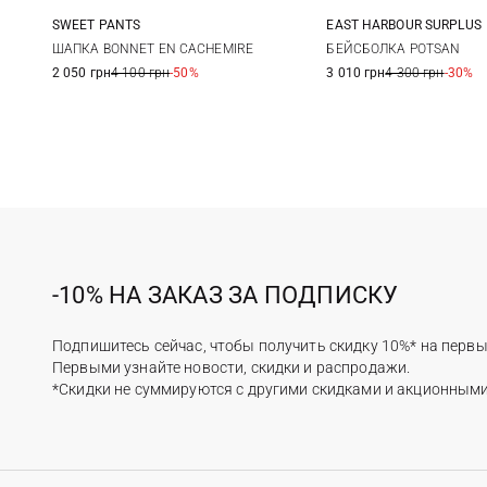
EAST HARBOUR SURPLUS
SWEET PANTS
One size
One size
БЕЙСБОЛКА POTSAN
ШАПКА BONNET EN CACHEMIRE
3 010 грн
4 300 грн
-30%
2 050 грн
4 100 грн
-50%
-10% НА ЗАКАЗ ЗА ПОДПИСКУ
Подпишитесь сейчас, чтобы получить скидку 10%* на первы
Первыми узнайте новости, скидки и распродажи.
*Скидки не суммируются с другими скидками и акционным