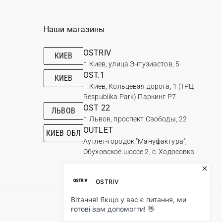
Наши магазины
OSTRIV
КИЕВ
г. Киев, улица Энтузиастов, 5
OST.1
КИЕВ
г. Киев, Кольцевая дорога, 1 (ТРЦ
Respublika Park) Паркинг Р7
OST 22
ЛЬВОВ
г. Львов, проспект Свободы, 22
OUTLET
КИЕВ ОБЛ
Аутлет-городок "Мануфактура",
Обуховское шоссе 2, с. Ходосовка