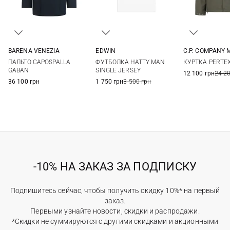
C.P. COMPANY 
BARENA VENEZIA
EDWIN
M
L
48
50
52
54
M
L
XL
КУРТКА PERTE
ПАЛЬТО CAPOSPALLA
ФУТБОЛКА HATTY MAN
56
58
GABAN
SINGLE JERSEY
12 100 грн
24 2
36 100 грн
1 750 грн
3 500 грн
-10% НА ЗАКАЗ ЗА ПОДПИСКУ
Подпишитесь сейчас, чтобы получить скидку 10%* на первый
заказ.
Первыми узнайте новости, скидки и распродажи.
*Скидки не суммируются с другими скидками и акционными