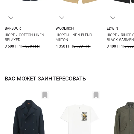
BARBOUR
WOOLRICH
EDWIN
S
M
L
XL
M
L
XL
XXL
S
M
ШОРТЫ COTTON LINEN
ШОРТЫ LINEN BLEND
ШОРТЫ RINGE C
XXL
XXL
RELAXED
MILTON
BLACK GARMEN
3 600 ГРН
7 200 ГРН
4 350 ГРН
8 700 ГРН
3 400 ГРН
6 800
ВАС МОЖЕТ ЗАИНТЕРЕСОВАТЬ