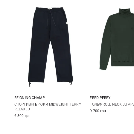
REIGNING CHAMP
FRED PERRY
S
M
L
XL
M
L
СПОРТИВНІ БРЮКИ MIDWEIGHT TERRY
ГОЛЬФ ROLL NECK JUMP
RELAXED
9 700 грн
XXL
6 800 грн