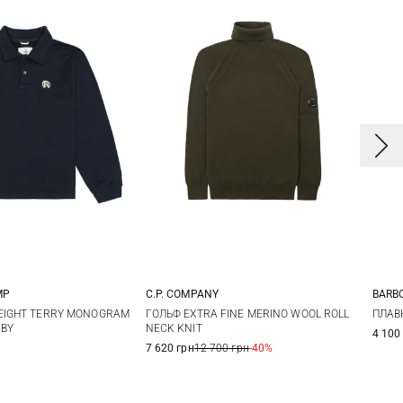
MP
C.P. COMPANY
BARB
M
L
XL
M
L
XL
XXL
S
EIGHT TERRY MONOGRAM
ГОЛЬФ EXTRA FINE MERINO WOOL ROLL
ПЛАВ
BY
NECK KNIT
4 100
XX
7 620 грн
12 700 грн
-40%