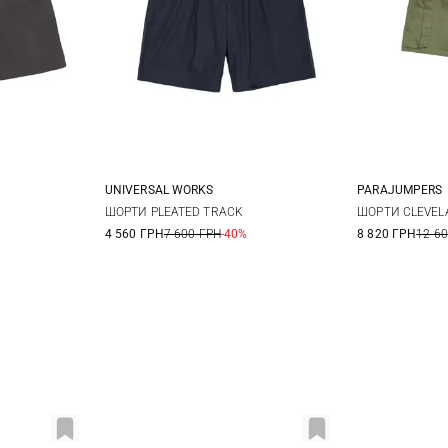
UNIVERSAL WORKS
PARAJUMPERS
XL
30
32
34
36
31
3
ШОРТИ PLEATED TRACK
ШОРТИ CLEVEL
4 560 ГРН
7 600 ГРН
-40%
8 820 ГРН
12 6
35
3