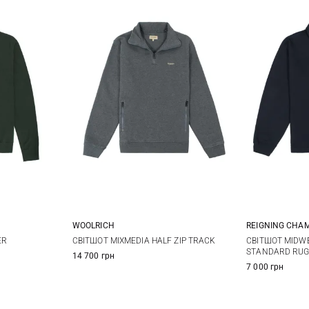
WOOLRICH
REIGNING CHA
XL
S
M
L
XL
S
ER
СВІТШОТ MIXMEDIA HALF ZIP TRACK
СВІТШОТ MIDW
STANDARD RUG
14 700 грн
XXL
7 000 грн