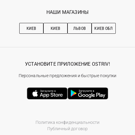
Программа лояльности
Вакансии
Избранное
Наши магазини
НАШИ МАГАЗИНЫ
Ostriv Club+
Про OSTRIV
Подписка на новости
Рекомендации по уходу
КИЕВ
КИЕВ
ЛЬВОВ
КИЕВ ОБЛ
УСТАНОВИТЕ ПРИЛОЖЕНИЕ OSTRIV!
Персональные предложения и быстрые покупки
Политика конфиденциальности
Публичный договор