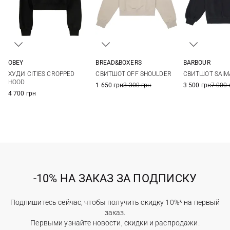
OBEY
BREAD&BOXERS
BARBOUR
XS
S
M
L
S
8
10
ХУДИ CITIES CROPPED
СВИТШОТ OFF SHOULDER
СВИТШОТ SAIM
HOOD
1 650 грн
3 300 грн
3 500 грн
7 000 
4 700 грн
-10% НА ЗАКАЗ ЗА ПОДПИСКУ
Подпишитесь сейчас, чтобы получить скидку 10%* на первый
заказ.
Первыми узнайте новости, скидки и распродажи.