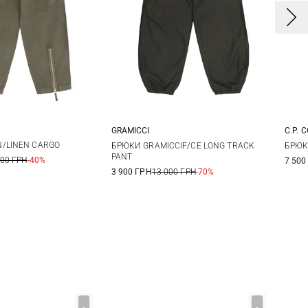
GRAMICCI
C.P. 
0
52
M
L
XL
4
/LINEN CARGO
БРЮКИ GRAMICCIF/CE LONG TRACK
БРЮК
PANT
500 ГРН
-40%
7 500
5
3 900 ГРН
13 000 ГРН
-70%