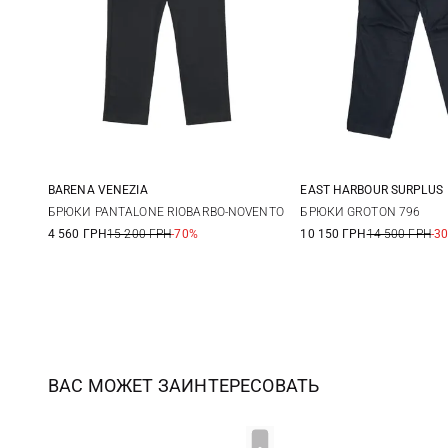
BARENA VENEZIA
EAST HARBOUR SURPLUS
48
50
52
54
46
48
БРЮКИ PANTALONE RIOBARBO-NOVENTO
БРЮКИ GROTON 796
4 560 ГРН
15 200 ГРН
-70%
10 150 ГРН
14 500 ГРН
-3
56
54
56
ВАС МОЖЕТ ЗАИНТЕРЕСОВАТЬ