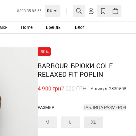
RU
0800 35 86 65
мки
Home
Бренды
Блог
ЛИЧНЫЙ КАБИНЕТ
ВОЙТИ
-30%
Еще не зарегистрированы?
СОЗДАТЬ УЧЕТНУЮ ЗАПИСЬ
BARBOUR
БРЮКИ COLE
RELAXED FIT POPLIN
4 900 грн
7 000 ГРН
Артикул: 2330508
РАЗМЕР
ТАБЛИЦА РАЗМЕРОВ
M
L
XL