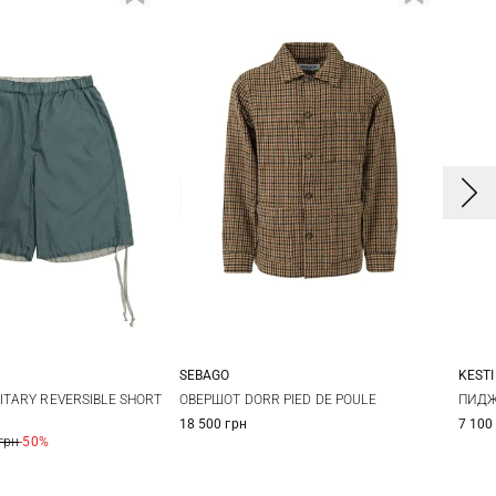
KEST
SEBAGO
S
L
S
M
L
XL
ПИДЖ
ITARY REVERSIBLE SHORT
ОВЕРШОТ DORR PIED DE POULE
7 100
18 500 грн
XXL
грн
-50%