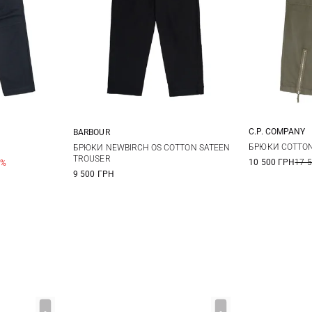
C.P. COMPANY
BARBOUR
48
5
50
52
30
32
34
36
БРЮКИ COTTON
БРЮКИ NEWBIRCH OS COTTON SATEEN
TROUSER
10 500 ГРН
17 
0%
38
9 500 ГРН