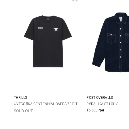
THRILLS
POST OVERALLS
M
L
XL
M
L
ФУТБОЛКА CENTENNIAL OVERSIZE FIT
РУБАШКА ST.LOUIS
16 600 грн
SOLD OUT