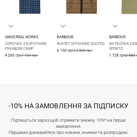
UNIVERSAL WORKS
BARBOUR
BARBOUR
M
L
XL
XXL
M
L
XL
XXL
S
M
СОРОЧКА З КОРОТКИМ
ЖИЛЕТ OFFSHORE QUILTED
ФУТБОЛКА ESS
XXL
РУКАВОМ CAMP
SPORTS
6 150 грн
12 300 грн
4 260 грн
7 100 грн
1 728 грн
2 880 
-10% НА ЗАМОВЛЕННЯ ЗА ПІДПИСКУ
Підпишіться зараз щоб отримати знижку 10%* на перше
замовлення.
Першими дізнавайтеся про новини, знижки та розпродажі.