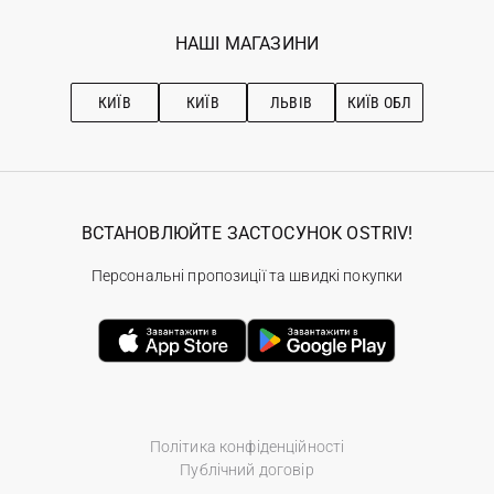
Програма лояльності
Вакансії
Обране
Наші магазини
НАШІ МАГАЗИНИ
Ostriv Club+
Про OSTRIV
Підписка на новини
Рекомендації з догляду
КИЇВ
КИЇВ
ЛЬВІВ
КИЇВ ОБЛ
ВСТАНОВЛЮЙТЕ ЗАСТОСУНОК OSTRIV!
Персональні пропозиції та швидкі покупки
Політика конфіденційності
Публічний договір