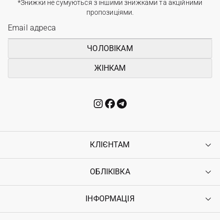
*Знижки не сумуються з іншими знижками та акційними
пропозиціями.
ЧОЛОВІКАМ
ЖІНКАМ
КЛІЄНТАМ
ОБЛІКІВКА
Контакти
Доставка
Оплата
ІНФОРМАЦІЯ
Увійти
Повернення
Реєстрація
Гарантія
Мої замовлення