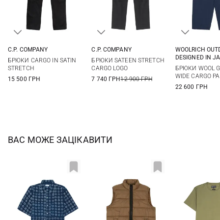
C.P. COMPANY
C.P. COMPANY
WOOLRICH OUT
46
48
50
52
46
48
50
52
S
M
DESIGNED IN J
БРЮКИ CARGO IN SATIN
БРЮКИ SATEEN STRETCH
54
56
54
56
STRETCH
CARGO LOGO
БРЮКИ WOOL G
WIDE CARGO P
15 500 ГРН
7 740 ГРН
12 900 ГРН
22 600 ГРН
ВАС МОЖЕ ЗАЦІКАВИТИ