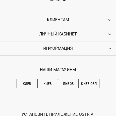
КЛИЕНТАМ
ЛИЧНЫЙ КАБИНЕТ
Контакты
Доставка
Оплата
ИНФОРМАЦИЯ
Войти
Возврат
Регистрация
Гарантия
Мои заказы
Программа лояльности
Вакансии
Избранное
Наши магазини
НАШИ МАГАЗИНЫ
Ostriv Club+
Про OSTRIV
Подписка на новости
Рекомендации по уходу
КИЕВ
КИЕВ
ЛЬВОВ
КИЕВ ОБЛ
УСТАНОВИТЕ ПРИЛОЖЕНИЕ OSTRIV!