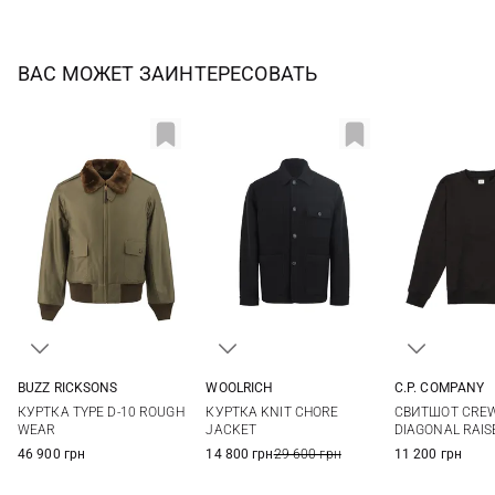
ВАС МОЖЕТ ЗАИНТЕРЕСОВАТЬ
BUZZ RICKSONS
WOOLRICH
C.P. COMPANY
40
42
44
M
L
XL
XXL
S
M
КУРТКА TYPE D-10 ROUGH
КУРТКА KNIT CHORE
СВИТШОТ CREW
3XL
XXL
WEAR
JACKET
DIAGONAL RAIS
46 900 грн
14 800 грн
29 600 грн
11 200 грн