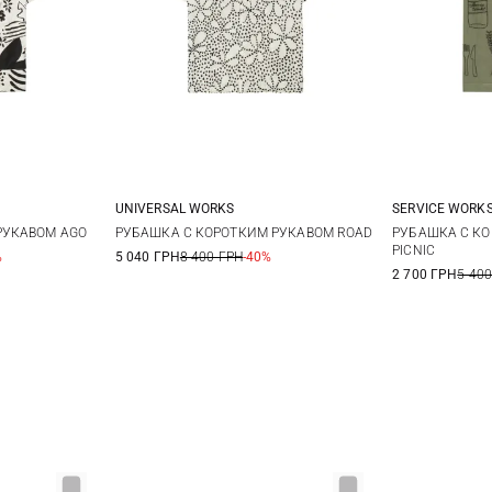
UNIVERSAL WORKS
SERVICE WORK
L
XL
M
L
XL
XXL
S
РУКАВОМ AGO
РУБАШКА С КОРОТКИМ РУКАВОМ ROAD
РУБАШКА С К
PICNIC
%
5 040 ГРН
8 400 ГРН
-40%
2 700 ГРН
5 400