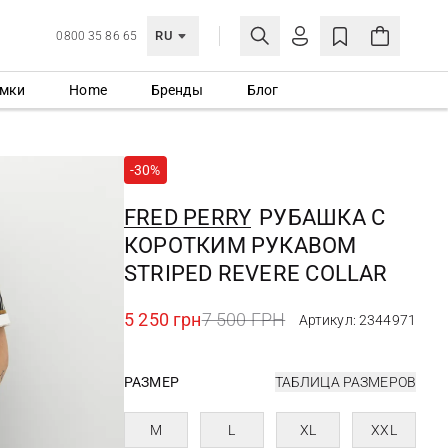
RU
0800 35 86 65
мки
Home
Бренды
Блог
ЛИЧНЫЙ КАБИНЕТ
ВОЙТИ
-30%
Еще не зарегистрированы?
СОЗДАТЬ УЧЕТНУЮ ЗАПИСЬ
FRED PERRY
РУБАШКА С
КОРОТКИМ РУКАВОМ
STRIPED REVERE COLLAR
5 250 грн
7 500 ГРН
Артикул: 2344971
РАЗМЕР
ТАБЛИЦА РАЗМЕРОВ
M
L
XL
XXL