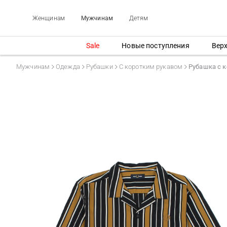
Женщинам
Мужчинам
Детям
Sale
Новые поступления
Вер
Мужчинам
Одежда
Рубашки
С коротким рукавом
Рубашка с 