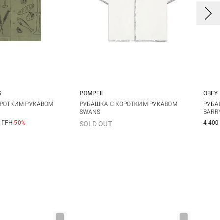
S
POMPEII
OBEY
M
L
XL
S
M
L
XL
S
ОРОТКИМ РУКАВОМ
РУБАШКА С КОРОТКИМ РУКАВОМ
РУБА
SWANS
BARR
 ГРН
-50%
4 400
SOLD OUT