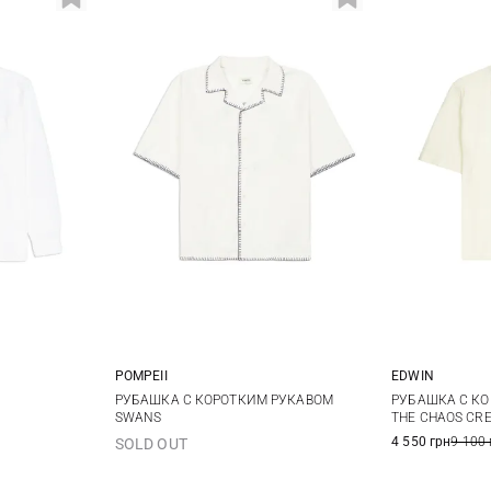
POMPEII
EDWIN
XL
XXL
S
M
L
XL
XS
РУБАШКА С КОРОТКИМ РУКАВОМ
РУБАШКА С КО
SWANS
THE CHAOS CR
XL
X
4 550 грн
9 100 
SOLD OUT