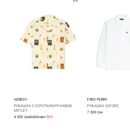
FRED PERRY
HERESY
M
L
M
L
XL
РУБАШКА OXFORD
РУБАШКА С КОРОТКИМ РУКАВОМ
MOTLEY
7 500 грн
4 300 грн
8 600 грн
-50%