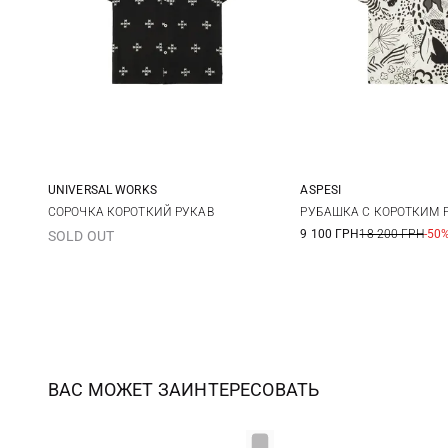
UNIVERSAL WORKS
ASPESI
M
L
XL
XXL
S
M
СОРОЧКА КОРОТКИЙ РУКАВ
РУБАШКА С КОРОТКИМ 
9 100 ГРН
18 200 ГРН
-50
SOLD OUT
ВАС МОЖЕТ ЗАИНТЕРЕСОВАТЬ