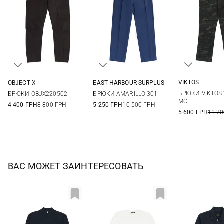
VIKTOS
OBJECT X
EAST HARBOUR SURPLUS
30/32
32/32
M
L
XL
XXL
48
50
52
54
БРЮКИ VIKTOS
БРЮКИ OBJX220502
БРЮКИ AMARILLO 301
36/34
38/34
56
58
MC
4 400 ГРН
8 800 ГРН
5 250 ГРН
10 500 ГРН
5 600 ГРН
11 20
ВАС МОЖЕТ ЗАИНТЕРЕСОВАТЬ