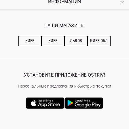
ИНФОРМАЦИЯ
Войти
Возврат
Регистрация
Гарантия
Мои заказы
Программа лояльности
Вакансии
Избранное
Наши магазини
НАШИ МАГАЗИНЫ
Ostriv Club+
Про OSTRIV
Подписка на новости
Рекомендации по уходу
КИЕВ
КИЕВ
ЛЬВОВ
КИЕВ ОБЛ
УСТАНОВИТЕ ПРИЛОЖЕНИЕ OSTRIV!
Персональные предложения и быстрые покупки