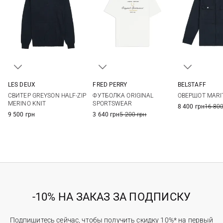
LES DEUX
FRED PERRY
BELSTAFF
M
L
XL
XXL
S
M
L
XL
M
L
СВИТЕР GREYSON HALF-ZIP
ФУТБОЛКА ORIGINAL
ОВЕРШОТ MARI
XXL
3XL
MERINO KNIT
SPORTSWEAR
8 400 грн
16 800
9 500 грн
3 640 грн
5 200 грн
-10% НА ЗАКАЗ ЗА ПОДПИСКУ
Подпишитесь сейчас, чтобы получить скидку 10%* на первый