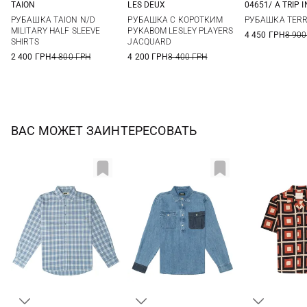
TAION
LES DEUX
04651/ A TRIP I
XS
S
M
L
S
M
L
XL
M
L
РУБАШКА TAION N/D
РУБАШКА С КОРОТКИМ
РУБАШКА TER
XL
XXL
MILITARY HALF SLEEVE
РУКАВОМ LESLEY PLAYERS
4 450 ГРН
8 900
SHIRTS
JACQUARD
2 400 ГРН
4 800 ГРН
4 200 ГРН
8 400 ГРН
ВАС МОЖЕТ ЗАИНТЕРЕСОВАТЬ