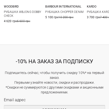
WOODBIRD
BARBOUR INTERNATIONAL
KARDO
S
M
L
XL
M
L
XL
XXL
S
M
РУБАШКА WBJONG DOBBY
РУБАШКА CHOPPER DENIM
РУБАШКА KAR
CHECK
5 100 грн
10 200 грн
3 700 грн
7 400 
4 620 грн
6 600 грн
-10% НА ЗАКАЗ ЗА ПОДПИСКУ
Подпишитесь сейчас, чтобы получить скидку 10%* на первый
заказ.
Первыми узнайте новости, скидки и распродажи.
*Скидки не суммируются с другими скидками и акционными
предложениями.