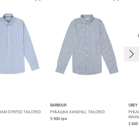
BARBOUR
OBEY
L
XL
XXL
S
M
L
XL
S
AM STRIPED TAILORED
РУБАШКА KANEHILL TAILORED
РУБА
MAXW
5 500 грн
XXL
3XL
2 600