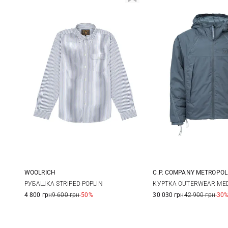
WOOLRICH
C.P. COMPANY METROPOL
L
M
L
РУБАШКА STRIPED POPLIN
КУРТКА OUTERWEAR MED
4 800 грн
9 600 грн
-50%
30 030 грн
42 900 грн
-30