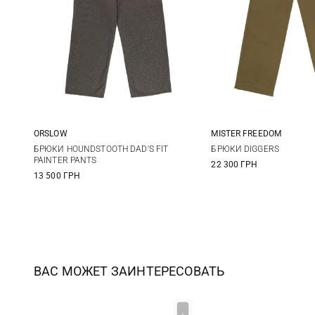
ORSLOW
MISTER FREEDOM
2
3
4
5
32
33
БРЮКИ HOUNDSTOOTH DAD'S FIT
БРЮКИ DIGGERS
PAINTER PANTS
22 300 ГРН
38
13 500 ГРН
ВАС МОЖЕТ ЗАИНТЕРЕСОВАТЬ