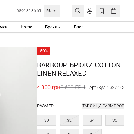
RU
0800 35 86 65
мки
Home
Бренды
Блог
ЛИЧНЫЙ КАБИНЕТ
ВОЙТИ
-50%
Еще не зарегистрированы?
СОЗДАТЬ УЧЕТНУЮ ЗАПИСЬ
BARBOUR
БРЮКИ COTTON
LINEN RELAXED
4 300 грн
8 600 ГРН
Артикул: 2327443
РАЗМЕР
ТАБЛИЦА РАЗМЕРОВ
30
32
34
36