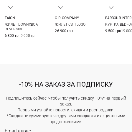
TAION
C.P. COMPANY
BARBOUR INTE
S
M
L
XL
M
L
XL
M
L
ЖИЛЕТ DOWNXBOA
ЖИЛЕТ CS II LOGO
КУРТКА BEDFO
XXL
REVERSIBLE
26 900 грн
9 500 грн
19 000
6 300 грн
9 000 грн
-10% НА ЗАКАЗ ЗА ПОДПИСКУ
Подпишитесь сейчас, чтобы получить скидку 10%* на первый
заказ.
Первыми узнайте новости, скидки и распродажи.
*Скидки не суммируются с другими скидками и акционными
предложениями.