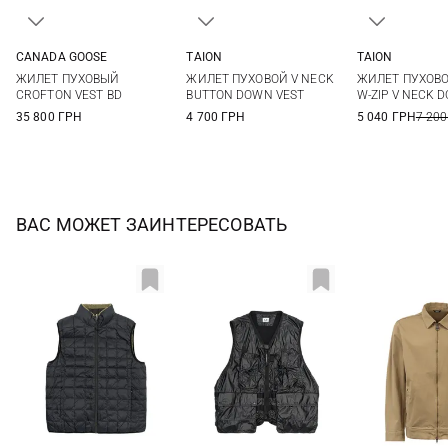
CANADA GOOSE
TAION
TAION
M
L
XL
XS
S
M
L
M
L
ЖИЛЕТ ПУХОВЫЙ
ЖИЛЕТ ПУХОВОЙ V NECK
ЖИЛЕТ ПУХОВО
XL
CROFTON VEST BD
BUTTON DOWN VEST
W-ZIP V NECK 
35 800 ГРН
4 700 ГРН
5 040 ГРН
7 200
ВАС МОЖЕТ ЗАИНТЕРЕСОВАТЬ