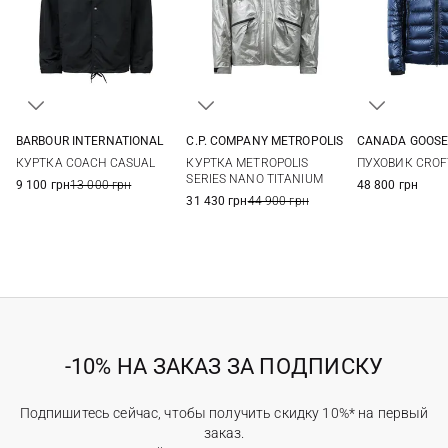
BARBOUR INTERNATIONAL
C.P. COMPANY METROPOLIS
CANADA GOOS
M
L
XL
XXL
M
L
XL
S
M
КУРТКА COACH CASUAL
КУРТКА METROPOLIS
ПУХОВИК CROF
XXL
SERIES NANO TITANIUM
9 100 грн
13 000 грн
48 800 грн
31 430 грн
44 900 грн
-10% НА ЗАКАЗ ЗА ПОДПИСКУ
Подпишитесь сейчас, чтобы получить скидку 10%* на первый
заказ.