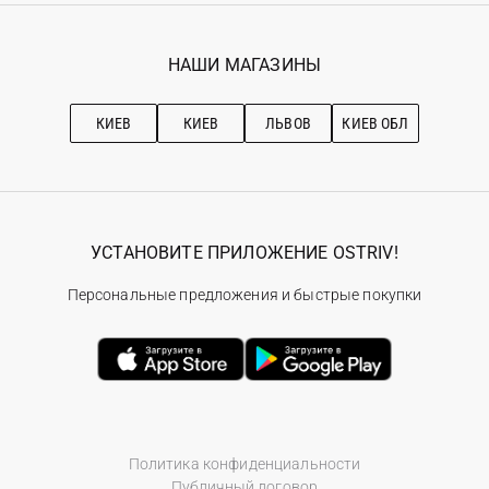
Гарантия
Мои заказы
Программа лояльности
Вакансии
Избранное
Наши магазини
НАШИ МАГАЗИНЫ
Ostriv Club+
Про OSTRIV
Подписка на новости
Рекомендации по уходу
КИЕВ
КИЕВ
ЛЬВОВ
КИЕВ ОБЛ
УСТАНОВИТЕ ПРИЛОЖЕНИЕ OSTRIV!
Персональные предложения и быстрые покупки
Политика конфиденциальности
Публичный договор