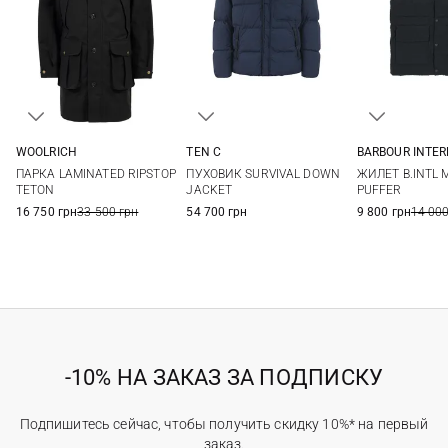
WOOLRICH
TEN C
BARBOUR INTE
L
48
50
52
54
M
L
ПАРКА LAMINATED RIPSTOP
ПУХОВИК SURVIVAL DOWN
ЖИЛЕТ B.INTL 
56
TETON
JACKET
PUFFER
16 750 грн
33 500 грн
54 700 грн
9 800 грн
14 000
-10% НА ЗАКАЗ ЗА ПОДПИСКУ
Подпишитесь сейчас, чтобы получить скидку 10%* на первый
заказ.