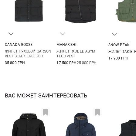
CANADA GOOSE
MAHARISHI
SNOW PEAK
M
L
XL
XXL
S
M
L
XL
M
ЖИЛЕТ ПУХОВОЙ GARSON
ЖИЛЕТ PADDED ASYM
ЖИЛЕТ TAKIBI 
3XL
VEST BLACK LABEL-CR
TECH VEST
17 900 ГРН
35 800 ГРН
17 500 ГРН
25 000 ГРН
ВАС МОЖЕТ ЗАИНТЕРЕСОВАТЬ