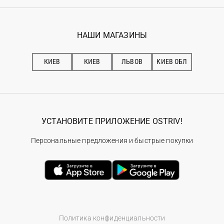
Регистрация
Гарантия
Мои заказы
Программа лояльности
Вакансии
Избранное
Наши магазини
НАШИ МАГАЗИНЫ
Ostriv Club+
Про OSTRIV
Подписка на новости
Рекомендации по уходу
КИЕВ
КИЕВ
ЛЬВОВ
КИЕВ ОБЛ
УСТАНОВИТЕ ПРИЛОЖЕНИЕ OSTRIV!
Персональные предложения и быстрые покупки
Политика конфиденциальности