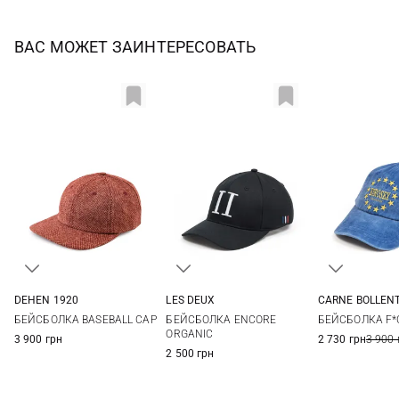
ВАС МОЖЕТ ЗАИНТЕРЕСОВАТЬ
DEHEN 1920
LES DEUX
CARNE BOLLEN
One size
One size
One si
БЕЙСБОЛКА BASEBALL CAP
БЕЙСБОЛКА ENCORE
БЕЙСБОЛКА F*C
ORGANIC
3 900 грн
2 730 грн
3 900 
2 500 грн