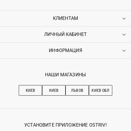
КЛИЕНТАМ
ЛИЧНЫЙ КАБИНЕТ
Контакты
Доставка
Оплата
ИНФОРМАЦИЯ
Войти
Возврат
Регистрация
Гарантия
Мои заказы
Программа лояльности
Вакансии
Избранное
Наши магазини
НАШИ МАГАЗИНЫ
Ostriv Club+
Про OSTRIV
Подписка на новости
Рекомендации по уходу
КИЕВ
КИЕВ
ЛЬВОВ
КИЕВ ОБЛ
УСТАНОВИТЕ ПРИЛОЖЕНИЕ OSTRIV!