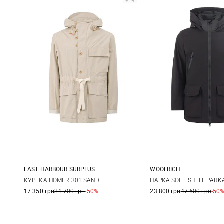
EAST HARBOUR SURPLUS
WOOLRICH
46
48
50
52
S
M
КУРТКА HOMER 301 SAND
ПАРКА SOFT SHELL PARK
17 350 грн
34 700 грн
-50%
23 800 грн
47 600 грн
-50
XXL
3XL