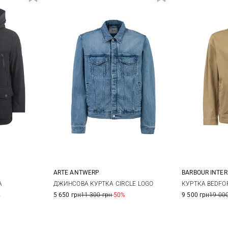
ARTE ANTWERP
BARBOUR INTE
L
XL
S
M
L
M
A
ДЖИНСОВА КУРТКА CIRCLE LOGO
КУРТКА BEDFO
%
5 650 грн
11 300 грн
-50%
9 500 грн
19 000