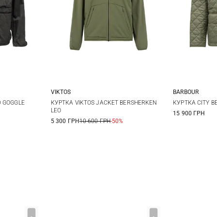
VIKTOS
BARBOUR
XL
XXL
S
M
L
XL
S
D GOGGLE
КУРТКА VIKTOS JACKET BERSHERKEN
КУРТКА CITY B
LEO
15 900 ГРН
XXL
XXL
5 300 ГРН
10 600 ГРН
-50%