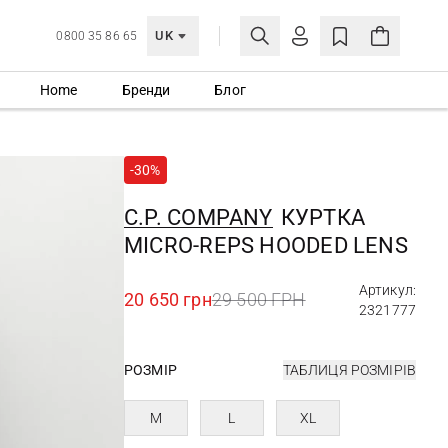
UK
0800 35 86 65
Home
Бренди
Блог
МОЯ ОБЛІКІВКА
УВІЙТИ
-30%
Ще не зареєстровані?
СТВОРИТИ ОБЛІКІВКУ
C.P. COMPANY
КУРТКА
MICRO-REPS HOODED LENS
Артикул:
20 650 грн
29 500 ГРН
2321777
РОЗМІР
ТАБЛИЦЯ РОЗМІРІВ
M
L
XL