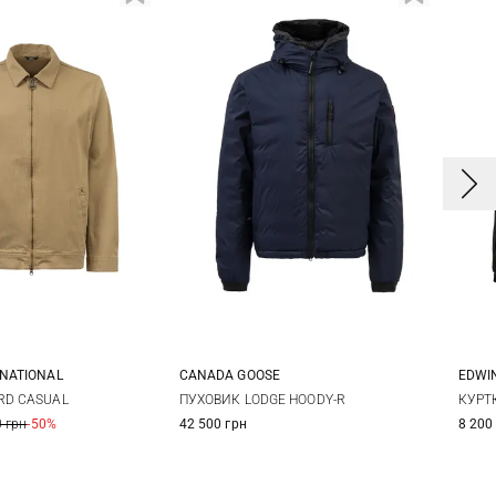
RNATIONAL
CANADA GOOSE
EDWI
L
XL
XXL
S
M
L
XL
S
RD CASUAL
ПУХОВИК LODGE HOODY-R
КУРТ
 грн
-50%
42 500 грн
8 200
XXL