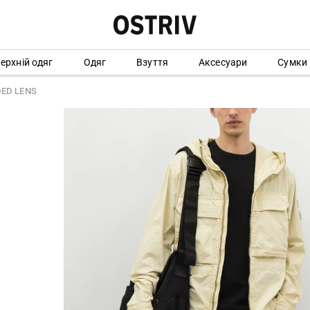
ерхній одяг
Одяг
Взуття
Аксесуари
Сумки
DED LENS