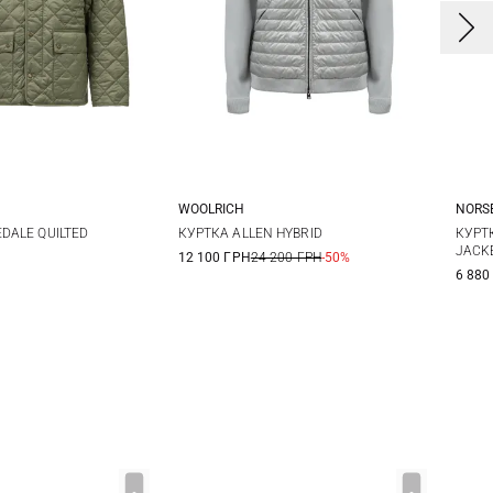
WOOLRICH
NORS
M
L
XL
M
L
XL
XXL
EDALE QUILTED
КУРТКА ALLEN HYBRID
КУРТ
JACK
12 100 ГРН
24 200 ГРН
-50%
6 880