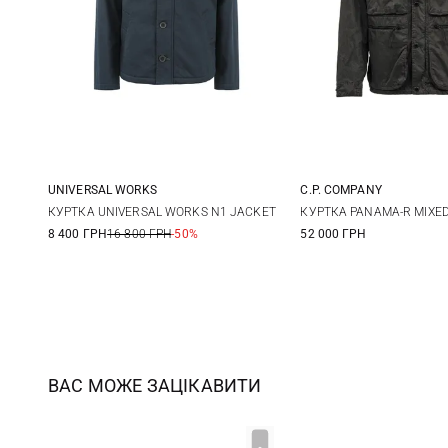
UNIVERSAL WORKS
C.P. COMPANY
M
L
XL
XXL
M
L
КУРТКА UNIVERSAL WORKS N1 JACKET
КУРТКА PANAMA-R MIXE
8 400 ГРН
16 800 ГРН
-50%
52 000 ГРН
ВАС МОЖЕ ЗАЦІКАВИТИ