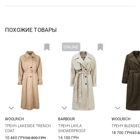
ПОХОЖИЕ ТОВАРЫ
WOOLRICH
BARBOUR
WOOLRICH
XS
S
8
10
12
14
S
ТРЕНЧ LAKESIDE TRENCH
ТРЕНЧ LAYLA
ТРЕНЧ BLENDE
COAT
SHOWERPROOF
18 700 ГРН
37 
10 440 ГРН
34 800 ГРН
16 100 ГРН