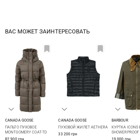
ВАС МОЖЕТ ЗАИНТЕРЕСОВАТЬ
CANADA GOOSE
CANADA GOOSE
BARBOUR
XS
M
XL
S
M
L
XL
8
10
ПАЛЬТО ПУХОВОЕ
ПУХОВОЙ ЖИЛЕТ AETHERA
КУРТКА ICONS 
MONTGOMERY COAT-TD
SHOWERPROOF
33 200 грн
82 900 грн
19 000 грн