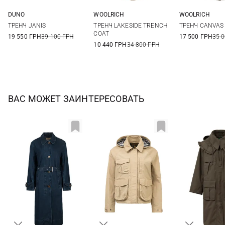
DUNO
WOOLRICH
WOOLRICH
40
42
44
XS
S
S
ТРЕНЧ JANIS
ТРЕНЧ LAKESIDE TRENCH
ТРЕНЧ CANVAS
COAT
19 550 ГРН
39 100 ГРН
17 500 ГРН
35 
10 440 ГРН
34 800 ГРН
ВАС МОЖЕТ ЗАИНТЕРЕСОВАТЬ