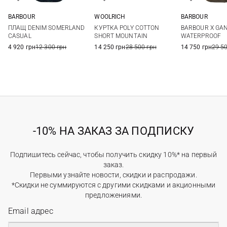
BARBOUR
WOOLRICH
BARBOUR
10
12
14
S
6
8
ПЛАЩ DENIM SOMERLAND
КУРТКА POLY COTTON
BARBOUR X GAN
CASUAL
SHORT MOUNTAIN
WATERPROOF
4 920 грн
12 300 грн
14 250 грн
28 500 грн
14 750 грн
29 5
-10% НА ЗАКАЗ ЗА ПОДПИСКУ
Подпишитесь сейчас, чтобы получить скидку 10%* на первый
заказ.
Первыми узнайте новости, скидки и распродажи.
*Скидки не суммируются с другими скидками и акционными
предложениями.