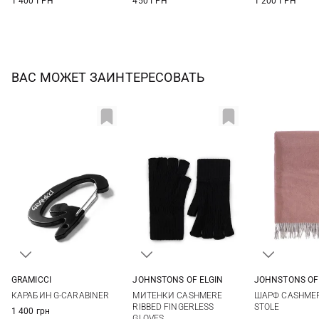
1 400 ГРН
450 ГРН
1 200 ГРН
ВАС МОЖЕТ ЗАИНТЕРЕСОВАТЬ
GRAMICCI
JOHNSTONS OF ELGIN
JOHNSTONS OF
One size
One size
190X70СМ
КАРАБИН G-CARABINER
МИТЕНКИ CASHMERE
ШАРФ CASHME
RIBBED FINGERLESS
STOLE
1 400 грн
GLOVES