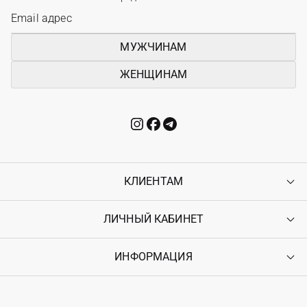
МУЖЧИНАМ
ЖЕНЩИНАМ
КЛИЕНТАМ
ЛИЧНЫЙ КАБИНЕТ
Контакты
Доставка
Оплата
ИНФОРМАЦИЯ
Войти
Возврат
Регистрация
Гарантия
Мои заказы
Программа лояльности
Вакансии
Избранное