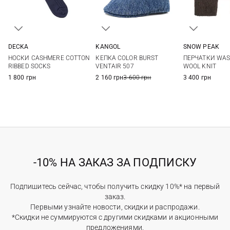
DECKA
KANGOL
SNOW PEAK
2
S
M
L
XL
S/M
L/XL
НОСКИ CASHMERE COTTON
КЕПКА COLOR BURST
ПЕРЧАТКИ WAS
RIBBED SOCKS
VENTAIR 507
WOOL KNIT
1 800 грн
2 160 грн
3 600 грн
3 400 грн
-10% НА ЗАКАЗ ЗА ПОДПИСКУ
Подпишитесь сейчас, чтобы получить скидку 10%* на первый
заказ.
Первыми узнайте новости, скидки и распродажи.
*Скидки не суммируются с другими скидками и акционными
предложениями.