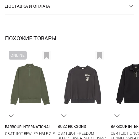
ДОСТАВКА И ОПЛАТА
ПОХОЖИЕ ТОВАРЫ
BUZZ RICKSONS
BARBOUR INTE
BARBOUR INTERNATIONAL
M
L
XL
XXL
M
L
M
L
XL
XXL
СВИТШОТ FREEDOM
СВИТШОТ LINCO
СВИТШОТ BEWLEY HALF ZIP
3XL
3XL
SLEEVE SWEATSHIRT USMC
FUNNEL SWEAT