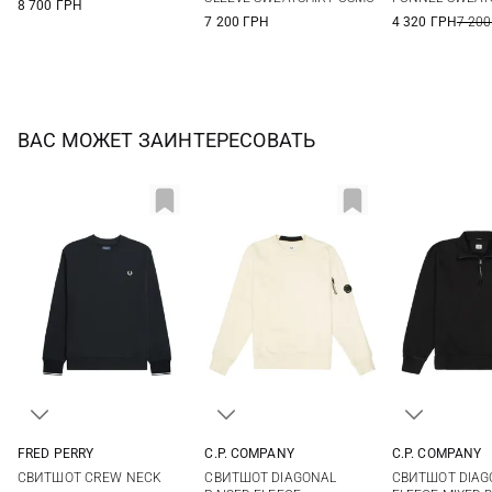
8 700 ГРН
7 200 ГРН
4 320 ГРН
7 200
ВАС МОЖЕТ ЗАИНТЕРЕСОВАТЬ
FRED PERRY
C.P. COMPANY
C.P. COMPANY
S
M
L
XL
M
L
XL
XXL
S
M
СВИТШОТ CREW NECK
СВИТШОТ DIAGONAL
СВИТШОТ DIAG
XXL
XXL
3XL