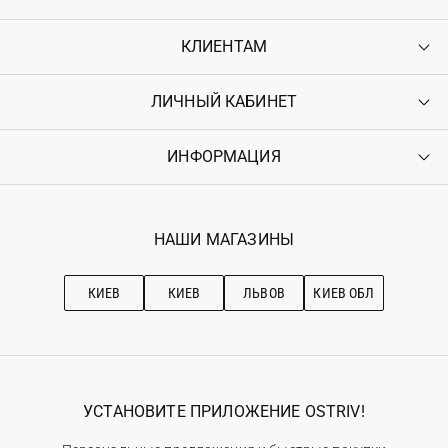
КЛИЕНТАМ
ЛИЧНЫЙ КАБИНЕТ
Контакты
Доставка
Оплата
ИНФОРМАЦИЯ
Войти
Возврат
Регистрация
Гарантия
Мои заказы
Программа лояльности
Вакансии
Избранное
Наши магазини
НАШИ МАГАЗИНЫ
Ostriv Club+
Про OSTRIV
Подписка на новости
Рекомендации по уходу
КИЕВ
КИЕВ
ЛЬВОВ
КИЕВ ОБЛ
УСТАНОВИТЕ ПРИЛОЖЕНИЕ OSTRIV!