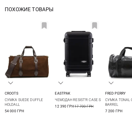
ПОХОЖИЕ ТОВАРЫ
CROOTS
EASTPAK
FRED PERRY
One Size
One Size
One Si
СУМКА SUEDE DUFFLE
ЧЕМОДАН RESIST'R CASE S
СУМКА TONAL 
HOLDALL
BARREL
12 390 ГРН
17 700 ГРН
54 000 ГРН
7 200 ГРН