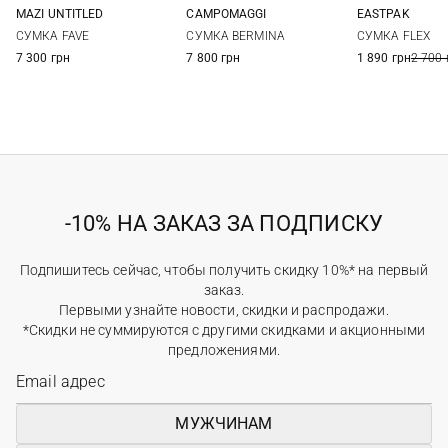
MAZI UNTITLED
CAMPOMAGGI
EASTPAK
One Size
One Size
One Si
СУМКА FAVE
СУМКА BERMINA
СУМКА FLEX
7 300 грн
7 800 грн
1 890 грн
2 700 
-10% НА ЗАКАЗ ЗА ПОДПИСКУ
Подпишитесь сейчас, чтобы получить скидку 10%* на первый
заказ.
Первыми узнайте новости, скидки и распродажи.
*Скидки не суммируются с другими скидками и акционными
предложениями.
МУЖЧИНАМ