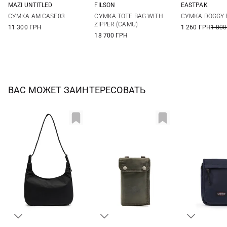
MAZI UNTITLED
FILSON
EASTPAK
One Size
One Size
One Si
СУМКА AM CASE03
СУМКА TOTE BAG WITH
СУМКА DOGGY 
ZIPPER (CAMU)
11 300 ГРН
1 260 ГРН
1 800
18 700 ГРН
ВАС МОЖЕТ ЗАИНТЕРЕСОВАТЬ