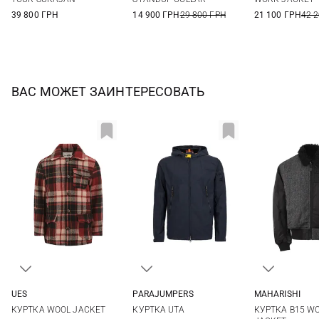
39 800 ГРН
14 900 ГРН
29 800 ГРН
21 100 ГРН
42 
ВАС МОЖЕТ ЗАИНТЕРЕСОВАТЬ
UES
PARAJUMPERS
MAHARISHI
M
L
XL
M
L
XL
XXL
M
L
КУРТКА WOOL JACKET
КУРТКА UTA
КУРТКА B15 WO