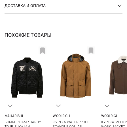
ДОСТАВКА И ОПЛАТА
ПОХОЖИЕ ТОВАРЫ
MAHARISHI
WOOLRICH
WOOLRICH
M
L
XL
L
M
L
БОМБЕР CAMP HARDY
КУРТКА WATERPROOF
КУРТКА MELTO
TOUR SUKAJAN
STANDUP COLLAR
WORK JACKET