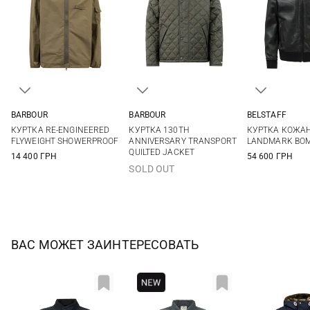
BARBOUR
BARBOUR
BELSTAFF
S
M
L
XL
38
40
42
44
M
L
КУРТКА RE-ENGINEERED
КУРТКА 130TH
КУРТКА КОЖА
XXL
FLYWEIGHT SHOWERPROOF
ANNIVERSARY TRANSPORT
LANDMARK BO
QUILTED JACKET
14 400 ГРН
54 600 ГРН
SOLD OUT
ВАС МОЖЕТ ЗАИНТЕРЕСОВАТЬ