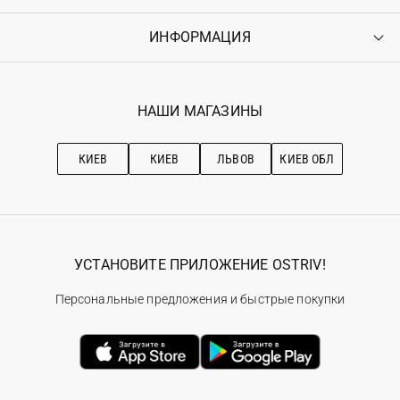
Доставка
Оплата
ИНФОРМАЦИЯ
Войти
Возврат
Регистрация
Гарантия
Мои заказы
Программа лояльности
Вакансии
Избранное
Наши магазини
НАШИ МАГАЗИНЫ
Ostriv Club+
Про OSTRIV
Подписка на новости
Рекомендации по уходу
КИЕВ
КИЕВ
ЛЬВОВ
КИЕВ ОБЛ
УСТАНОВИТЕ ПРИЛОЖЕНИЕ OSTRIV!
Персональные предложения и быстрые покупки