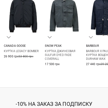
CANADA GOOSE
SNOW PEAK
BARBOUR
M
L
XL
XXL
M
L
XL
M
L
КУРТКА LEGACY BOMBER
КУРТКА ДЖИНСОВАЯ
BARBOUR X PAU
SULFUR DYED FADE
КУРТКА ВОЩЕ
26 900 грн
53 800 грн
COVERALL
DURHAM WAX
17 500 грн
27 440 грн
39 2
-10% НА ЗАКАЗ ЗА ПОДПИСКУ