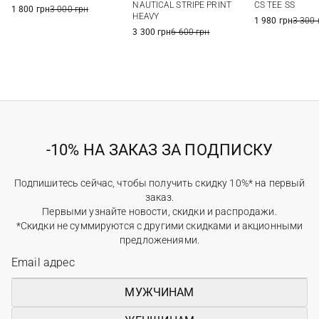
XL
XXL
NAUTICAL STRIPE PRINT
CS TEE SS
1 800 грн
3 000 грн
HEAVY
1 980 грн
3 300 
3 300 грн
6 600 грн
-10% НА ЗАКАЗ ЗА ПОДПИСКУ
Подпишитесь сейчас, чтобы получить скидку 10%* на первый
заказ.
Первыми узнайте новости, скидки и распродажи.
*Скидки не суммируются с другими скидками и акционными
предложениями.
МУЖЧИНАМ