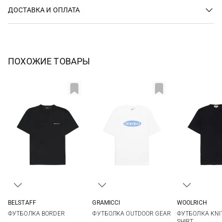
ДОСТАВКА И ОПЛАТА
ПОХОЖИЕ ТОВАРЫ
BELSTAFF
GRAMICCI
WOOLRICH
M
L
XL
S
M
L
XL
M
L
ФУТБОЛКА BORDER
ФУТБОЛКА OUTDOOR GEAR
ФУТБОЛКА KNIT
3XL
SHIRT