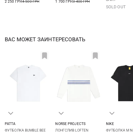
2 250 ГРН
4 500 ГРН
1 700 ГРН
3 400 ГРН
SOLD OUT
ВАС МОЖЕТ ЗАИНТЕРЕСОВАТЬ
PATTA
NORSE PROJECTS
NIKE
XS
S
M
L
M
L
XL
S
M
ФУТБОЛКА BUMBLE BEE
ЛОНГСЛИВ LOFTEN
ФУТБОЛКА M N