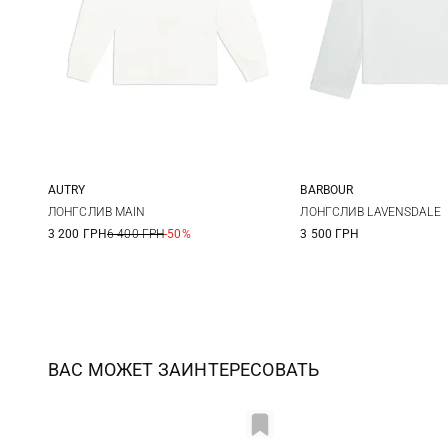
AUTRY
BARBOUR
XS
S
M
8
10
ЛОНГСЛИВ MAIN
ЛОНГСЛИВ LAVENSDALE
3 200 ГРН
6 400 ГРН
-50%
3 500 ГРН
ВАС МОЖЕТ ЗАИНТЕРЕСОВАТЬ