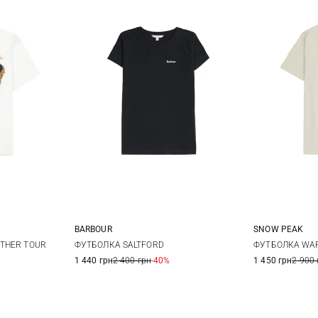
BARBOUR
SNOW PEAK
L
XL
8
10
12
14
S
THER TOUR
ФУТБОЛКА SALTFORD
ФУТБОЛКА WA
1 440 грн
2 400 грн
-40%
1 450 грн
2 900 