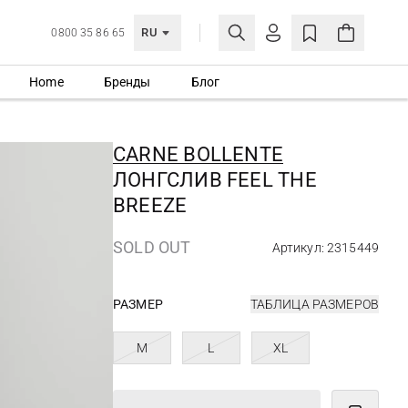
RU
0800 35 86 65
Home
Бренды
Блог
ЛИЧНЫЙ КАБИНЕТ
ВОЙТИ
CARNE BOLLENTE
Еще не зарегистрированы?
ЛОНГСЛИВ FEEL THE
СОЗДАТЬ УЧЕТНУЮ ЗАПИСЬ
BREEZE
SOLD OUT
Артикул: 2315449
РАЗМЕР
ТАБЛИЦА РАЗМЕРОВ
M
L
XL