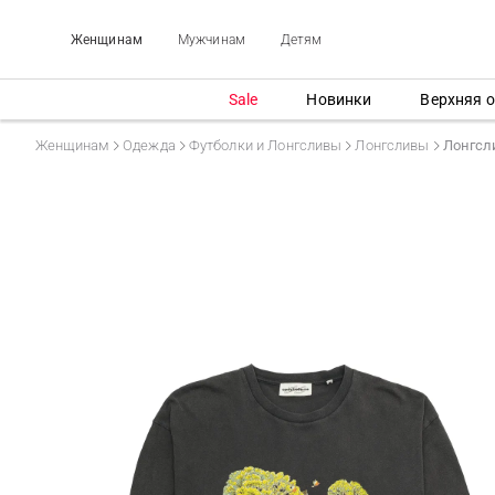
Женщинам
Мужчинам
Детям
Sale
Новинки
Верхняя 
Женщинам
Одежда
Футболки и Лонгсливы
Лонгсливы
Лонгсли