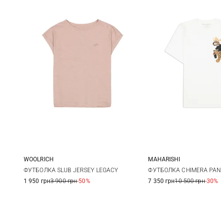
WOOLRICH
MAHARISHI
S
S
M
ФУТБОЛКА SLUB JERSEY LEGACY
ФУТБОЛКА CHIMERA PAN
1 950 грн
3 900 грн
-50%
7 350 грн
10 500 грн
-30%