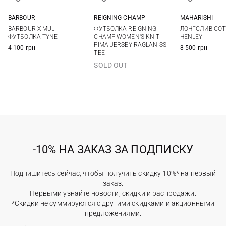
BARBOUR
REIGNING CHAMP
MAHARISHI
8
10
12
14
XS
S
M
S
M
BARBOUR X MUL
ФУТБОЛКА REIGNING
ЛОНГСЛИВ COT
ФУТБОЛКА TYNE
CHAMP WOMEN'S KNIT
HENLEY
PIMA JERSEY RAGLAN SS
4 100 грн
8 500 грн
TEE
SOLD OUT
-10% НА ЗАКАЗ ЗА ПОДПИСКУ
Подпишитесь сейчас, чтобы получить скидку 10%* на первый
заказ.
Первыми узнайте новости, скидки и распродажи.
*Скидки не суммируются с другими скидками и акционными
предложениями.