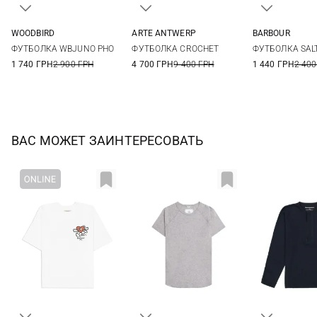
WOODBIRD
ARTE ANTWERP
BARBOUR
XS
S
M
L
XS
S
M
8
10
ФУТБОЛКА WBJUNO PHO
ФУТБОЛКА CROCHET
ФУТБОЛКА SAL
1 740 ГРН
2 900 ГРН
4 700 ГРН
9 400 ГРН
1 440 ГРН
2 400
ВАС МОЖЕТ ЗАИНТЕРЕСОВАТЬ