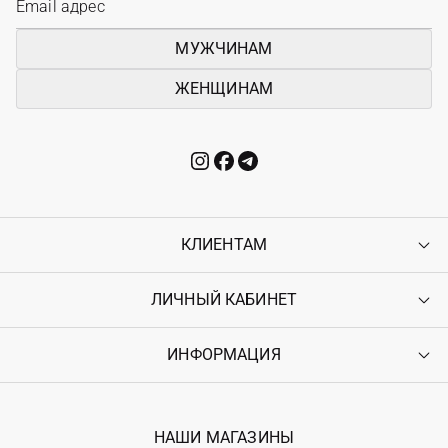
МУЖЧИНАМ
ЖЕНЩИНАМ
КЛИЕНТАМ
ЛИЧНЫЙ КАБИНЕТ
Контакты
Доставка
Оплата
ИНФОРМАЦИЯ
Войти
Возврат
Регистрация
Гарантия
Мои заказы
Программа лояльности
Вакансии
Избранное
Наши магазини
НАШИ МАГАЗИНЫ
Ostriv Club+